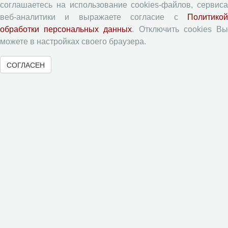
соглашаетесь на использование cookies-файлов, сервиса
Экономические и социальные перемены
веб-аналитики и выражаете согласие с
Политикой
Проблемы развития территории
обработки персональных данных
. Отключить cookies В
Вопросы территориального развития
можете в настройках своего браузера.
Социальное пространство
СОГЛАСЕН
Юный экономист
АгроЗооТехника
© 2000-2026 Вологодский научный центр Российской
академии наук
Контент доступен под лицензией
Creative Commons Attribution-
NonCommercial-NoDerivatives 4.0 International License
Метаданные издания можно просматривать, скачивать, копировать и
распространять без дополнительного разрешения