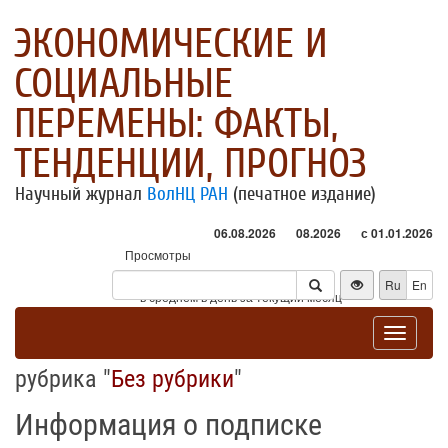
ЭКОНОМИЧЕСКИЕ И
СОЦИАЛЬНЫЕ
ПЕРЕМЕНЫ: ФАКТЫ,
ТЕНДЕНЦИИ, ПРОГНОЗ
Научный журнал
ВолНЦ РАН
(печатное издание)
06.08.2026
08.2026
с 01.01.2026
Просмотры
Посетители
Ru
En
* - в среднем в день за текущий месяц
Toggle
navigat
рубрика "
Без рубрики
"
Информация о подписке