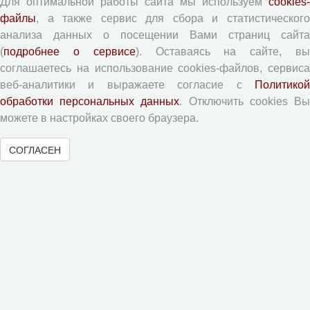
Для оптимальной работы сайта мы используем
cookies-
Статьи
файлы
, а также сервис для сбора и статистического
Поиск
анализа данных о посещении Вами страниц сайта
Подборка статей
(
подробнее о сервисе
). Оставаясь на сайте, в
соглашаетесь на использование cookies-файлов, сервиса
Авторам
веб-аналитики и выражаете согласие с
Политикой
обработки персональных данных
. Отключить cookies В
можете в настройках своего браузера.
Правила для авторов
Типовой лицензионный договор
СОГЛАСЕН
Согласие на обработку персональных данных
Авторские права
Приватность
Рецензентам
Памятка рецензенту
Форма рецензии