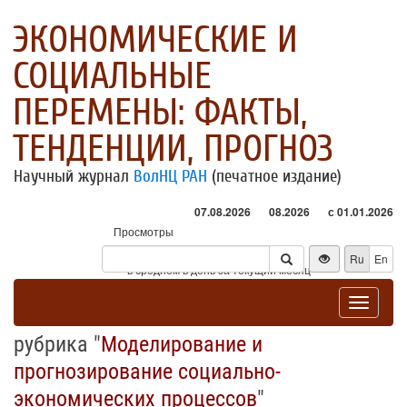
ЭКОНОМИЧЕСКИЕ И
СОЦИАЛЬНЫЕ
ПЕРЕМЕНЫ: ФАКТЫ,
ТЕНДЕНЦИИ, ПРОГНОЗ
Научный журнал
ВолНЦ РАН
(печатное издание)
07.08.2026
08.2026
с 01.01.2026
Просмотры
Посетители
Ru
En
* - в среднем в день за текущий месяц
Toggle
navigat
рубрика "
Моделирование и
прогнозирование социально-
экономических процессов
"