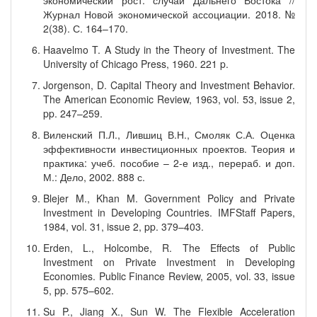
экономический рост: случай Дальнего Востока //
Журнал Новой экономической ассоциации. 2018. №
2(38). С. 164–170.
Haavelmo T. A Study in the Theory of Investment. The
University of Chicago Press, 1960. 221 p.
Jorgenson, D. Capital Theory and Investment Behavior.
The American Economic Review, 1963, vol. 53, issue 2,
pp. 247–259.
Виленский П.Л., Лившиц В.Н., Смоляк С.А. Оценка
эффективности инвестиционных проектов. Теория и
практика: учеб. пособие – 2-е изд., перераб. и доп.
М.: Дело, 2002. 888 с.
Blejer M., Khan M. Government Policy and Private
Investment in Developing Countries. IMFStaff Papers,
1984, vol. 31, issue 2, pp. 379–403.
Erden, L., Holcombe, R. The Effects of Public
Investment on Private Investment in Developing
Economies. Public Finance Review, 2005, vol. 33, issue
5, pp. 575–602.
Su P., Jiang X., Sun W. The Flexible Acceleration