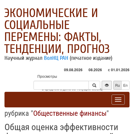
ЭКОНОМИЧЕСКИЕ И
СОЦИАЛЬНЫЕ
ПЕРЕМЕНЫ: ФАКТЫ,
ТЕНДЕНЦИИ, ПРОГНОЗ
Научный журнал
ВолНЦ РАН
(печатное издание)
09.08.2026
08.2026
с 01.01.2026
Просмотры
Посетители
Ru
En
* - в среднем в день за текущий месяц
Toggle
navigat
рубрика "
Общественные финансы
"
Общая оценка эффективности