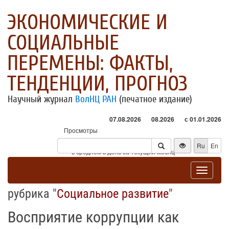
ЭКОНОМИЧЕСКИЕ И
СОЦИАЛЬНЫЕ
ПЕРЕМЕНЫ: ФАКТЫ,
ТЕНДЕНЦИИ, ПРОГНОЗ
Научный журнал
ВолНЦ РАН
(печатное издание)
07.08.2026
08.2026
с 01.01.2026
Просмотры
Посетители
Ru
En
* - в среднем в день за текущий месяц
Toggle
navigat
рубрика "
Социальное развитие
"
Восприятие коррупции как