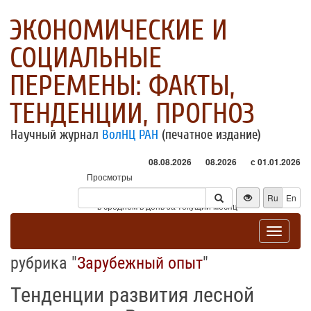
ЭКОНОМИЧЕСКИЕ И
СОЦИАЛЬНЫЕ
ПЕРЕМЕНЫ: ФАКТЫ,
ТЕНДЕНЦИИ, ПРОГНОЗ
Научный журнал
ВолНЦ РАН
(печатное издание)
08.08.2026
08.2026
с 01.01.2026
Просмотры
Посетители
Ru
En
* - в среднем в день за текущий месяц
Toggle
navigat
рубрика "
Зарубежный опыт
"
Тенденции развития лесной