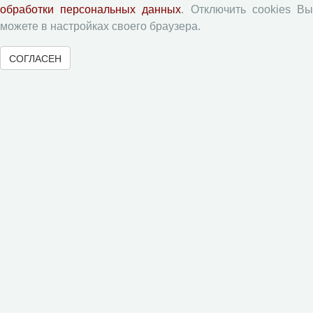
обработки персональных данных
. Отключить cookies В
Рецензентам
можете в настройках своего браузера.
Памятка рецензенту
СОГЛАСЕН
Форма рецензии
Журналы ВолНЦ РАН
Экономические и социальные перемены
Проблемы развития территории
Вопросы территориального развития
Социальное пространство
Юный экономист
АгроЗооТехника