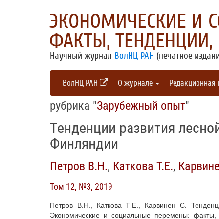
ЭКОНОМИЧЕСКИЕ И 
ФАКТЫ, ТЕНДЕНЦИИ,
Научный журнал
ВолНЦ РАН
(печатное издани
ВолНЦ РАН
О журнале
Редакционная
рубрика "
Зарубежный опыт
"
Тенденции развития лесной
Финляндии
Петров В.Н.
,
Каткова Т.Е.
,
Карвине
Том 12, №3, 2019
Петров В.Н., Каткова Т.Е., Карвинен С. Тенден
Экономические и социальные перемены: факты, т