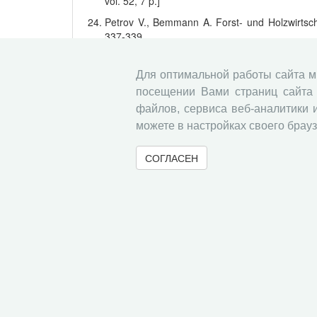
vol. 52, 7 p.]
Petrov V., Bemmann A. Forst- und Holzwirtscha
337-339.
Ставки платы за единицу объема лесных 
участка, находящегося в федеральной собст
Для оптимальной работы сайта 
за единицу объема лесных ресурсов и с
посещении Вами страниц сайта 
находящегося в федеральной со
файлов, сервиса веб-аналитики 
http://www.consultant.ru/document/cons_do
можете в настройках своего брауз
(дата обращения: 30.05.2018)
Основы государственной политики в области
СОГЛАСЕН
в Российской Федерации на период до 
Федерации № 1724-р от 26.09.2013. URL: ht
(дата обращения: 02.05.2017).
Полная версия статьи
Добавить в подборку
« Вернуться назад