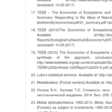
(accessed: 10.05.2017)
TEEB – The Economics of Ecosystems and Bio
Summary: Responding to the Value of Nature 2
biodiversity/economics/pdf/d1_summary.pdf (a
TEEB (2010)The Economics of Ecosystems a
Available at:http://doc.teebweb.o
Reports/Ecological%20and%20Economic%20F
(accessed: 10.05.2017)
TEEB (2010) The Economics of Ecosystems an
synthesis of the approach, conclusi
http://www.teebweb.org/wp-content/uploads/
TEEB%20Synthesis %20Report%202010.pdf (a
Luke's statistical services. Available at: http://
Metsäkeskus. [Forest centers] Available at: ht
Петров В.Н., Каткова Т.Е. Стоимость леса
лесотехнической академии. 2014. Вып. 208. 
Metsä sijoituskohteena 1983-2013. Metla, Suomen
[Forestry as subject to investments 1983-2013.Me