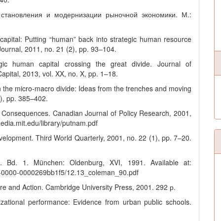
 становления и модернизации рыночной экономики. М.:
pital: Putting “human” back into strategic human resource
nal, 2011, no. 21 (2), pp. 93–104.
egic human capital crossing the great divide. Journal of
ital, 2013, vol. XX, no. X, pp. 1–18.
on the micro-macro divide: Ideas from the trenches and moving
3), pp. 385–402.
 Consequences. Canadian Journal of Policy Research, 2001,
media.mit.edu/library/putnam.pdf
evelopment. Third World Quarterly, 2001, no. 22 (1), pp. 7–20.
e. Bd. 1. München: Oldenburg, XVI, 1991. Available at:
547b-0000-0000269bb1f5/12.13_coleman_90.pdf
ture and Action. Cambridge University Press, 2001. 292 р.
nizational performance: Evidence from urban public schools.