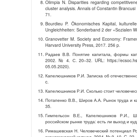
Olimpia N. Disparities regarding competitive
cluster analysis. Annals of Constantin Brancusi
71.
Bourdieu P. Ökonomisches Kapital, kulturelles
Ungleichheiten: Sonderband 2 der «Sozialen We
Granovetter M. Society and Economy: Framew
Harvard University Press, 2017. 256 p.
Радаев В.В. Понятие капитала, формы кап
2002. № 4. С. 20–32. URL: https://ecsoc.h
05.05.2020).
Капелюшников Р.И. Записка об отечественно
c.
Капелюшников Р.И. Сколько стоит человеческ
Потапенко В.В., Широв А.А. Рынок труда и к
35.
Гимпельсон В.Е., Капелюшников Р.И., 
российском рынке труда: есть ли выход и куд
Римашевская Н. Человеческий потенциал Ро
экономический журнал. 2004. № 9–10. C. 22–