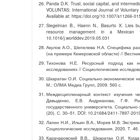
Panda D.K. Trust, social capital, and intermed
VOLUNTAS: International Journal of Voluntary
Available at: https://doi.org/10.1007/s11266-0
Siegelman B., Haenn N., Basurto X. Lies buil
resource management in a Mexican fi
10.1016/j.worlddev.2019.05.031
Акулов А.О., Шепелева Н.А. Специфика раз
(на примере Кемеровской области) // Вестни
Тихонова Н.Е. Ресурсный подход как н
исследованиях // Социологические исследова
Шкаратан О.И. Социально-экономическое не
М.: ОЛМА Медиа Групп, 2009. 560 с.
Междисциплинарный контекст изучения че
Давыденко, Е.В. Андрианова, Г.Ф. Ро
государственного университета. Социально-
(20). С. 30–51. DOI: 10.21684/2411-7897-201
Лапин Н.И., Ильин В.А., Морев М.В. Экстрем
Социологические исследования. 2020. Т. 46.
Карачаровский В.В., Шкаратан О.И. Когда