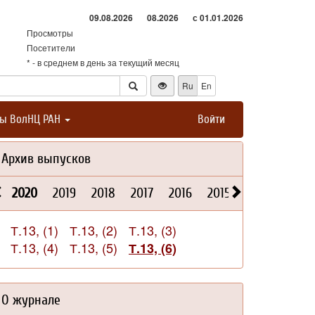
09.08.2026
08.2026
с 01.01.2026
Просмотры
Посетители
* - в среднем в день за текущий месяц
Ru
En
ты ВолНЦ РАН
Войти
Архив выпусков
2020
2019
2018
2017
2016
2015
2014
2013
Т.13, (1)
Т.13, (2)
Т.13, (3)
Т.13, (4)
Т.13, (5)
Т.13, (6)
О журнале