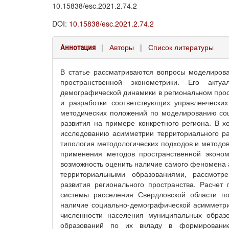
10.15838/esc.2021.2.74.2
DOI:
10.15838/esc.2021.2.74.2
|
Авторы
|
Список литературы
Аннотация
В статье рассматриваются вопросы моделиров
пространственной эконометрики. Его акту
демографической динамики в региональном прост
и разработки соответствующих управленчески
методических положений по моделированию со
развития на примере конкретного региона. В х
исследованию асимметрии территориального раз
типология методологических подходов и методо
применения методов пространственной эконом
возможность оценить наличие самого феномена 
территориальными образованиями, рассмотр
развития регионального пространства. Расчет
системы расселения Свердловской области по
наличие социально-демографической асимметри
численности населения муниципальных образ
образований по их вкладу в формирование