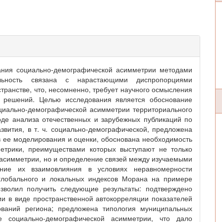
ания социально-демографической асимметрии методами
альность связана с нарастающими диспропорциями
ранстве, что, несомненно, требует научного осмысления
х решений. Целью исследования является обоснование
циально-демографической асимметрии территориального
оде анализа отечественных и зарубежных публикаций по
вития, в т. ч. социально-демографической, предложена
в ее моделирования и оценки, обоснована необходимость
етрики, преимуществами которых выступают не только
асимметрии, но и определение связей между изучаемыми
ение их взаимовлияния в условиях неравномерности
 глобального и локальных индексов Морана на примере
зволил получить следующие результаты: подтверждено
и в виде пространственной автокорреляции показателей
ований региона; предложена типология муниципальных
 социально-демографической асимметрии, что дало