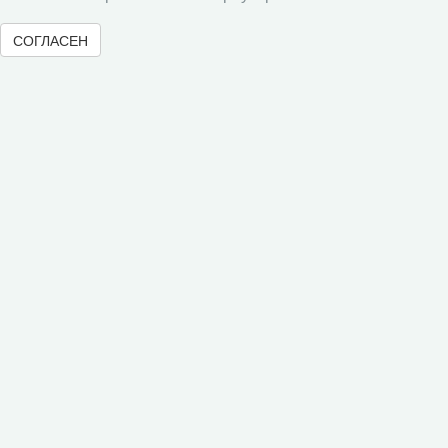
Рубрики
Авторы
СОГЛАСЕН
Статьи
Поиск
Подборка статей
Авторам
Правила для авторов
Типовой лицензионный договор
Согласие на обработку персональных данных
Авторские права
Приватность
Рецензентам