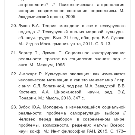
антропология? // Психологическая антропология:
история, современное состояние, перспективы. М.:
Академический проект, 2005.
Луков В.А. Теории молодежи в свете тезаурусного
подхода // Тезаурусный анализ мировой культуры.:
сб. науч. трудов. Вып. 21 / под общ. ред. В.А. Лукова.
М.: Изд-во Моск. гуманит. ун-та, 2011. С. 3–13.
Бергер П., Лукман Т. Социальное конструирование
реальности: трактат по социологии знания: пер. с
англ. М.: Медиум, 1995.
Инглхарт Р. Культурная эволюция: как изменяются
человеческие мотивации и как это меняет мир / пер.
с англ. С.Л. Лопатиной, под ред. М.А. Завадской, В.В.
Костенко, А.А. Широкановой, научн. ред. Э.Д.
Понарин. М.: Мысль, 2018. 347 с.
Зубок Ю.А. Молодежь в изменяющейся социальной
реальности: проблема саморегуляции выбора //
Человек перед выбором в современном мире:
проблемы, возможности, решения: мат-лы Всерос.
науч. конф. М.: Ин-т философии РАН, 2015. С. 173–