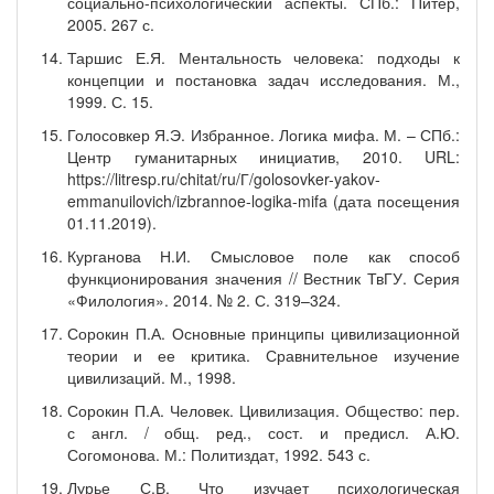
социально-психологический аспекты. СПб.: Питер,
2005. 267 с.
Таршис Е.Я. Ментальность человека: подходы к
концепции и постановка задач исследования. М.,
1999. С. 15.
Голосовкер Я.Э. Избранное. Логика мифа. М. – СПб.:
Центр гуманитарных инициатив, 2010. URL:
https://litresp.ru/chitat/ru/Г/golosovker-yakov-
emmanuilovich/izbrannoe-logika-mifa (дата посещения
01.11.2019).
Курганова Н.И. Смысловое поле как способ
функционирования значения // Вестник ТвГУ. Серия
«Филология». 2014. № 2. С. 319–324.
Сорокин П.А. Основные принципы цивилизационной
теории и ее критика. Сравнительное изучение
цивилизаций. М., 1998.
Сорокин П.А. Человек. Цивилизация. Общество: пер.
с англ. / общ. ред., сост. и предисл. А.Ю.
Согомонова. М.: Политиздат, 1992. 543 с.
Лурье С.В. Что изучает психологическая