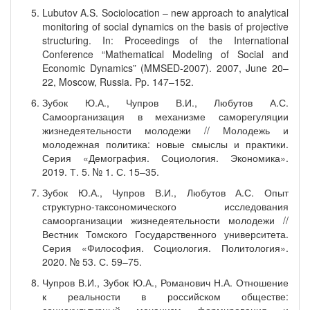
Lubutov A.S. Sociolocation – new approach to analytical
monitoring of social dynamics on the basis of projective
structuring. In: Proceedings of the International
Conference “Mathematical Modeling of Social and
Economic Dynamics” (MMSED-2007). 2007, June 20–
22, Moscow, Russia. Pp. 147–152.
Зубок Ю.А., Чупров В.И., Любутов А.С.
Самоорганизация в механизме саморегуляции
жизнедеятельности молодежи // Молодежь и
молодежная политика: новые смыслы и практики.
Серия «Демография. Социология. Экономика».
2019. Т. 5. № 1. С. 15–35.
Зубок Ю.А., Чупров В.И., Любутов А.С. Опыт
структурно-таксономического исследования
самоорганизации жизнедеятельности молодежи //
Вестник Томского Государственного университета.
Серия «Философия. Социология. Политология».
2020. № 53. С. 59–75.
Чупров В.И., Зубок Ю.А., Романович Н.А. Отношение
к реальности в российском обществе: