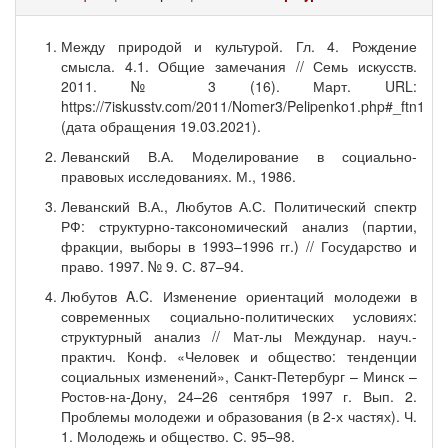
Между природой и культурой. Гл. 4. Рождение
смысла. 4.1. Общие замечания // Семь искусств.
2011. № 3 (16). Март. URL:
https://7iskusstv.com/2011/Nomer3/Pelipenko1.php#_ftn1
(дата обращения 19.03.2021).
Леванский В.А. Моделирование в социально-
правовых исследованиях. М., 1986.
Леванский В.А., Любутов А.С. Политический спектр
РФ: структурно-таксономический анализ (партии,
фракции, выборы в 1993–1996 гг.) // Государство и
право. 1997. № 9. С. 87–94.
Любутов A.C. Изменение ориентаций молодежи в
современных социально-политических условиях:
структурный анализ // Мат-лы Междунар. науч.-
практич. Конф. «Человек и общество: тенденции
социальных изменений», Санкт-Петербург – Минск –
Ростов-на-Дону, 24–26 сентября 1997 г. Вып. 2.
Проблемы молодежи и образования (в 2-х частях). Ч.
1. Молодежь и общество. С. 95–98.