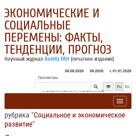
ЭКОНОМИЧЕСКИЕ И
СОЦИАЛЬНЫЕ
ПЕРЕМЕНЫ: ФАКТЫ,
ТЕНДЕНЦИИ, ПРОГНОЗ
Научный журнал
ВолНЦ РАН
(печатное издание)
08.08.2026
08.2026
с 01.01.2026
Просмотры
Посетители
Ru
En
* - в среднем в день за текущий месяц
Toggle
navigat
рубрика "
Социальное и экономическое
развитие
"