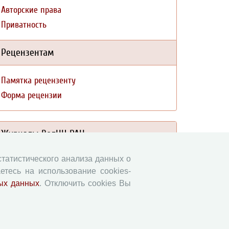
Авторские права
Приватность
Рецензентам
Памятка рецензенту
Форма рецензии
Журналы ВолНЦ РАН
 статистического анализа данных о
Экономические и социальные перемены
етесь на использование cookies-
Проблемы развития территории
ых данных
. Отключить cookies Вы
Вопросы территориального развития
Социальное пространство
Юный экономист