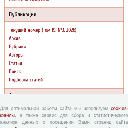
Публикации
Текущий номер (Том 19, №3, 2026)
Архив
Рубрики
Авторы
Статьи
Поиск
Подборка статей
Авторам
Для оптимальной работы сайта мы используем
cookies-
Правила для авторов
файлы
, а также сервис для сбора и статистического
Типовой лицензионный договор
анализа данных о посещении Вами страниц сайта
Согласие на обработку персональных данных