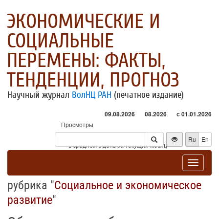
ЭКОНОМИЧЕСКИЕ И
СОЦИАЛЬНЫЕ
ПЕРЕМЕНЫ: ФАКТЫ,
ТЕНДЕНЦИИ, ПРОГНОЗ
Научный журнал
ВолНЦ РАН
(печатное издание)
09.08.2026
08.2026
с 01.01.2026
Просмотры
Посетители
Ru
En
* - в среднем в день за текущий месяц
Toggle
navigat
рубрика "
Социальное и экономическое
развитие
"