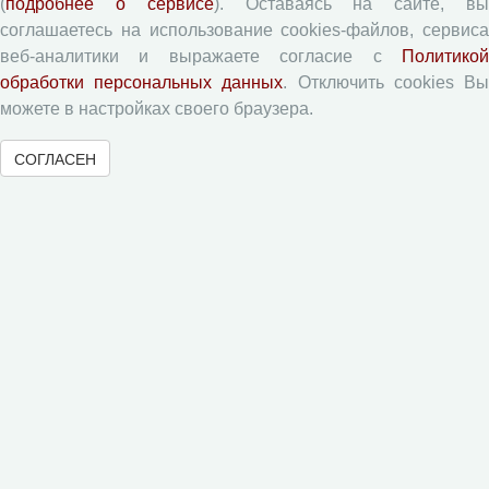
(
подробнее о сервисе
). Оставаясь на сайте, в
Авторские права
соглашаетесь на использование cookies-файлов, сервиса
веб-аналитики и выражаете согласие с
Политикой
Приватность
обработки персональных данных
. Отключить cookies В
можете в настройках своего браузера.
Рецензентам
СОГЛАСЕН
Памятка рецензенту
Форма рецензии
Журналы ВолНЦ РАН
Экономические и социальные перемены
Проблемы развития территории
Вопросы территориального развития
Социальное пространство
Юный экономист