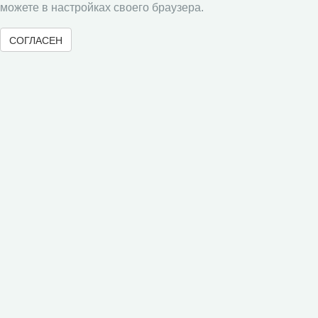
можете в настройках своего браузера.
Памятка рецензенту
СОГЛАСЕН
Форма рецензии
Журналы ВолНЦ РАН
Экономические и социальные перемены
Проблемы развития территории
Вопросы территориального развития
Социальное пространство
Юный экономист
АгроЗооТехника