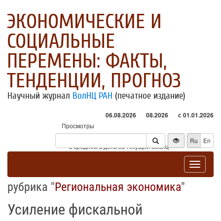
ЭКОНОМИЧЕСКИЕ И
СОЦИАЛЬНЫЕ
ПЕРЕМЕНЫ: ФАКТЫ,
ТЕНДЕНЦИИ, ПРОГНОЗ
Научный журнал
ВолНЦ РАН
(печатное издание)
06.08.2026
08.2026
с 01.01.2026
Просмотры
Посетители
Ru
En
* - в среднем в день за текущий месяц
Toggle
navigat
рубрика "
Региональная экономика
"
Усиление фискальной