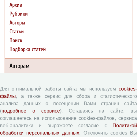
Архив
Рубрики
Авторы
Статьи
Поиск
Подборка статей
Авторам
Правила для авторов
Для оптимальной работы сайта мы используем
cookies-
Типовой лицензионный договор
файлы
, а также сервис для сбора и статистического
Согласие на обработку персональных данных
анализа данных о посещении Вами страниц сайта
Авторские права
(
подробнее о сервисе
). Оставаясь на сайте, в
Приватность
соглашаетесь на использование cookies-файлов, сервиса
веб-аналитики и выражаете согласие с
Политикой
обработки персональных данных
. Отключить cookies В
Рецензентам