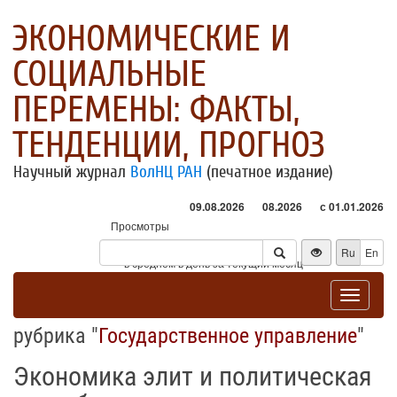
ЭКОНОМИЧЕСКИЕ И
СОЦИАЛЬНЫЕ
ПЕРЕМЕНЫ: ФАКТЫ,
ТЕНДЕНЦИИ, ПРОГНОЗ
Научный журнал
ВолНЦ РАН
(печатное издание)
09.08.2026
08.2026
с 01.01.2026
Просмотры
Посетители
Ru
En
* - в среднем в день за текущий месяц
Toggle
navigat
рубрика "
Государственное управление
"
Экономика элит и политическая