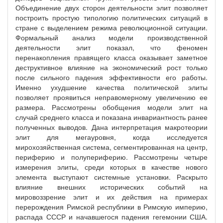
Объединение двух сторон деятельности элит позволяет
построить простую типологию политических ситуаций в
стране с выделением режима революционной ситуации.
Формальный анализ модели производственной
деятельности элит показал, что феномен
перенакопления правящего класса оказывает заметное
деструктивное влияние на экономический рост только
после сильного падения эффективности его работы.
Именно ухудшение качества политической элиты
позволяет проявиться неправомерному увеличению ее
размера. Рассмотрены обобщения модели элит на
случай среднего класса и показана инвариантность ранее
полученных выводов. Дана интерпретация макротеории
элит для мегауровня, когда исследуется
мирохозяйственная система, сегментированная на центр,
периферию и полупериферию. Рассмотрены четыре
измерения элиты, среди которых в качестве нового
элемента выступают системные установки. Раскрыто
влияние внешних исторических событий на
мировоззрение элит и их действия на примерах
перерождения Римской республики в Римскую империю,
распада СССР и начавшегося падения гегемонии США.