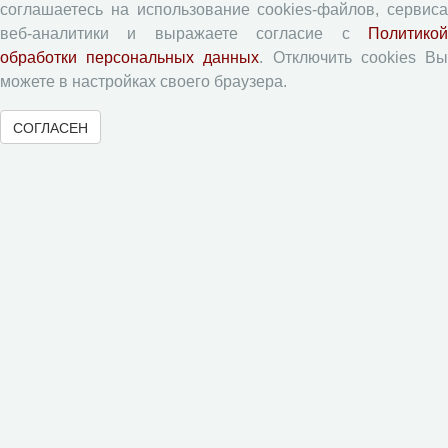
соглашаетесь на использование cookies-файлов, сервиса
Экономические и социальные перемены
веб-аналитики и выражаете согласие с
Политикой
Проблемы развития территории
обработки персональных данных
. Отключить cookies В
Вопросы территориального развития
можете в настройках своего браузера.
Социальное пространство
СОГЛАСЕН
Юный экономист
АгроЗооТехника
© 2000-2026 Вологодский научный центр Российской
академии наук
Контент доступен под лицензией
Creative Commons Attribution-
NonCommercial-NoDerivatives 4.0 International License
Метаданные издания можно просматривать, скачивать, копировать и
распространять без дополнительного разрешения