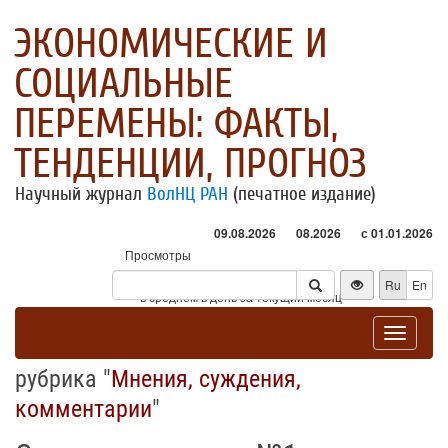
ЭКОНОМИЧЕСКИЕ И
СОЦИАЛЬНЫЕ
ПЕРЕМЕНЫ: ФАКТЫ,
ТЕНДЕНЦИИ, ПРОГНОЗ
Научный журнал
ВолНЦ РАН
(печатное издание)
09.08.2026
08.2026
с 01.01.2026
Просмотры
Посетители
Ru
En
* - в среднем в день за текущий месяц
Toggle
navigat
рубрика "
Мнения, суждения,
комментарии
"