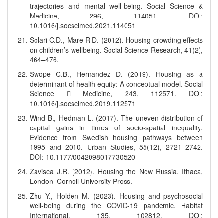
trajectories and mental well-being. Social Science &
Medicine, 296, 114051. DOI:
10.1016/j.socscimed.2021.114051
Solari C.D., Mare R.D. (2012). Housing crowding effects
on children’s wellbeing. Social Science Research, 41(2),
464–476.
Swope C.B., Hernandez D. (2019). Housing as a
determinant of health equity: A conceptual model. Social
Science  Medicine, 243, 112571. DOI:
10.1016/j.socscimed.2019.112571
Wind B., Hedman L. (2017). The uneven distribution of
capital gains in times of socio-spatial inequality:
Evidence from Swedish housing pathways between
1995 and 2010. Urban Studies, 55(12), 2721–2742.
DOI: 10.1177/0042098017730520
Zavisca J.R. (2012). Housing the New Russia. Ithaca,
London: Cornell University Press.
Zhu Y., Holden M. (2023). Housing and psychosocial
well-being during the COVID-19 pandemic. Habitat
International, 135, 102812. DOI: