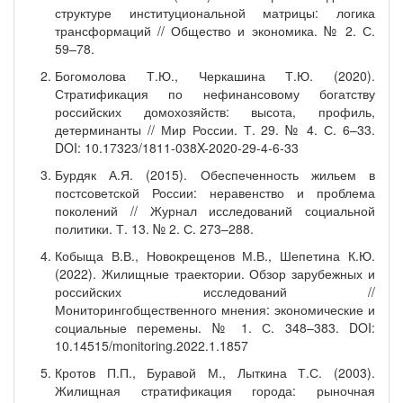
структуре институциональной матрицы: логика
трансформаций // Общество и экономика. № 2. С.
59–78.
Богомолова Т.Ю., Черкашина Т.Ю. (2020).
Стратификация по нефинансовому богатству
российских домохозяйств: высота, профиль,
детерминанты // Мир России. Т. 29. № 4. С. 6–33.
DOI: 10.17323/1811-038X-2020-29-4-6-33
Бурдяк А.Я. (2015). Обеспеченность жильем в
постсоветской России: неравенство и проблема
поколений // Журнал исследований социальной
политики. Т. 13. № 2. С. 273–288.
Кобыща В.В., Новокрещенов М.В., Шепетина К.Ю.
(2022). Жилищные траектории. Обзор зарубежных и
российских исследований //
Мониторингобщественного мнения: экономические и
социальные перемены. № 1. С. 348–383. DOI:
10.14515/monitoring.2022.1.1857
Кротов П.П., Буравой М., Лыткина Т.С. (2003).
Жилищная стратификация города: рыночная