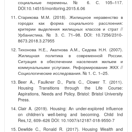
социальные перемены. № 6. С. 105–117.
DOI:10.14515/monitoring.2015.6.06
Старикова М.М. (2018). Жилищное неравенство в
городах как форма социального расслоения:
критерии выделения жилищных классов и страт //
Урбанистика. № 3. С. 71–98. DOI: 10.7256/2310-
8673.2018.3.27955
Тихонова Н.Е., Акатнова А.М., Седова Н.Н. (2007).
Жилищная политика в современной России.
Ситуация в обеспечении населения жильем и
коммунальными услугами. Реформирование ЖКХ //
Социологические исследования. № 1. С. 1–25.
Beer A., Faulkner D., Paris C., Clower T. (2011).
Housing Transitions through the Life Course:
Aspirations, Needs and Policy. Bristol: Bristol University
Press.
Clair A. (2019). Housing: An under-explored influence
on children’s well-being and becoming. Child Ind
Res,12, 609–626 DOI: 10.1007/s12187-018-9550-7
Dewilde C., Ronald R. (2017). Housing Wealth and