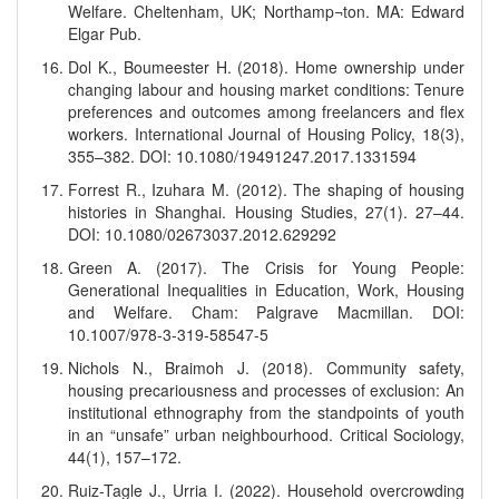
Welfare. Cheltenham, UK; Northamp¬ton. MA: Edward
Elgar Pub.
Dol K., Boumeester H. (2018). Home ownership under
changing labour and housing market conditions: Tenure
preferences and outcomes among freelancers and flex
workers. International Journal of Housing Policy, 18(3),
355–382. DOI: 10.1080/19491247.2017.1331594
Forrest R., Izuhara M. (2012). The shaping of housing
histories in Shanghai. Housing Studies, 27(1). 27–44.
DOI: 10.1080/02673037.2012.629292
Green A. (2017). The Crisis for Young People:
Generational Inequalities in Education, Work, Housing
and Welfare. Cham: Palgrave Macmillan. DOI:
10.1007/978-3-319-58547-5
Nichols N., Braimoh J. (2018). Community safety,
housing precariousness and processes of exclusion: An
institutional ethnography from the standpoints of youth
in an “unsafe” urban neighbourhood. Critical Sociology,
44(1), 157–172.
Ruiz-Tagle J., Urria I. (2022). Household overcrowding