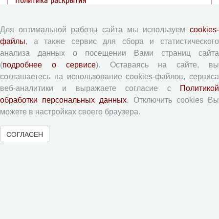
Политика раскрытия
Публикации
Для оптимальной работы сайта мы используем
cookies-
файлы
, а также сервис для сбора и статистического
Текущий номер (Том 19, №3, 2026)
анализа данных о посещении Вами страниц сайта
(
подробнее о сервисе
). Оставаясь на сайте, в
Архив
соглашаетесь на использование cookies-файлов, сервиса
Рубрики
веб-аналитики и выражаете согласие с
Политикой
Авторы
обработки персональных данных
. Отключить cookies В
Статьи
можете в настройках своего браузера.
Поиск
СОГЛАСЕН
Подборка статей
Авторам
Правила для авторов
Типовой лицензионный договор