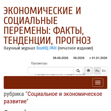
ЭКОНОМИЧЕСКИЕ И
СОЦИАЛЬНЫЕ
ПЕРЕМЕНЫ: ФАКТЫ,
ТЕНДЕНЦИИ, ПРОГНОЗ
Научный журнал
ВолНЦ РАН
(печатное издание)
08.08.2026
08.2026
с 01.01.2026
Просмотры
Посетители
Ru
En
* - в среднем в день за текущий месяц
Toggle
navigat
рубрика "
Социальное и экономическое
развитие
"