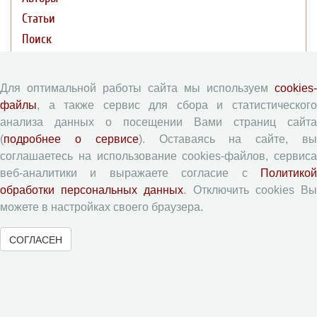
Статьи
Поиск
Подборка статей
Для оптимальной работы сайта мы используем
cookies-
Авторам
файлы
, а также сервис для сбора и статистического
анализа данных о посещении Вами страниц сайта
Правила для авторов
(
подробнее о сервисе
). Оставаясь на сайте, в
соглашаетесь на использование cookies-файлов, сервиса
Типовой лицензионный договор
веб-аналитики и выражаете согласие с
Политикой
Согласие на обработку персональных данных
обработки персональных данных
. Отключить cookies В
Авторские права
можете в настройках своего браузера.
Приватность
СОГЛАСЕН
Рецензентам
Памятка рецензенту
Форма рецензии