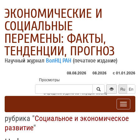
ЭКОНОМИЧЕСКИЕ И
СОЦИАЛЬНЫЕ
ПЕРЕМЕНЫ: ФАКТЫ,
ТЕНДЕНЦИИ, ПРОГНОЗ
Научный журнал
ВолНЦ РАН
(печатное издание)
08.08.2026
08.2026
с 01.01.2026
Просмотры
Посетители
Ru
En
* - в среднем в день за текущий месяц
Toggle
navigat
рубрика "
Социальное и экономическое
развитие
"