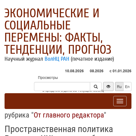
ЭКОНОМИЧЕСКИЕ И
СОЦИАЛЬНЫЕ
ПЕРЕМЕНЫ: ФАКТЫ,
ТЕНДЕНЦИИ, ПРОГНОЗ
Научный журнал
ВолНЦ РАН
(печатное издание)
10.08.2026
08.2026
с 01.01.2026
Просмотры
Посетители
Ru
En
* - в среднем в день за текущий месяц
Toggle
navigat
рубрика "
От главного редактора
"
Пространственная политика