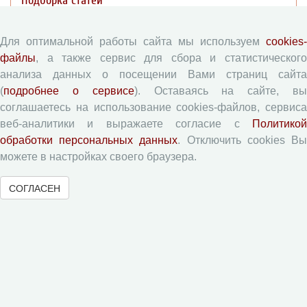
Подборка статей
Авторам
Для оптимальной работы сайта мы используем
cookies-
файлы
, а также сервис для сбора и статистического
Правила для авторов
анализа данных о посещении Вами страниц сайта
(
подробнее о сервисе
). Оставаясь на сайте, в
Типовой лицензионный договор
соглашаетесь на использование cookies-файлов, сервиса
Согласие на обработку персональных данных
веб-аналитики и выражаете согласие с
Политикой
Авторские права
обработки персональных данных
. Отключить cookies В
Приватность
можете в настройках своего браузера.
СОГЛАСЕН
Рецензентам
Памятка рецензенту
Форма рецензии
Журналы ВолНЦ РАН