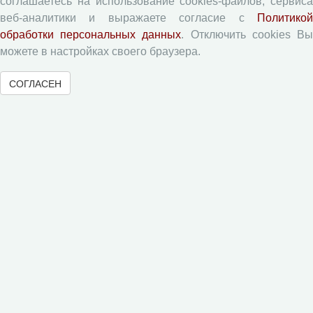
соглашаетесь на использование cookies-файлов, сервиса
Приватность
веб-аналитики и выражаете согласие с
Политикой
обработки персональных данных
. Отключить cookies В
Рецензентам
можете в настройках своего браузера.
СОГЛАСЕН
Памятка рецензенту
Форма рецензии
Журналы ВолНЦ РАН
Экономические и социальные перемены
Проблемы развития территории
Вопросы территориального развития
Социальное пространство
Юный экономист
АгроЗооТехника