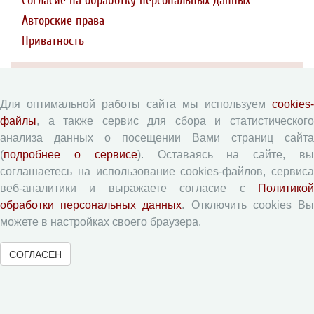
Согласие на обработку персональных данных
Авторские права
Приватность
Рецензентам
Для оптимальной работы сайта мы используем
cookies-
Памятка рецензенту
файлы
, а также сервис для сбора и статистического
Форма рецензии
анализа данных о посещении Вами страниц сайта
(
подробнее о сервисе
). Оставаясь на сайте, в
соглашаетесь на использование cookies-файлов, сервиса
веб-аналитики и выражаете согласие с
Журналы ВолНЦ РАН
Политикой
обработки персональных данных
. Отключить cookies В
можете в настройках своего браузера.
Экономические и социальные перемены
Проблемы развития территории
СОГЛАСЕН
Вопросы территориального развития
Социальное пространство
Юный экономист