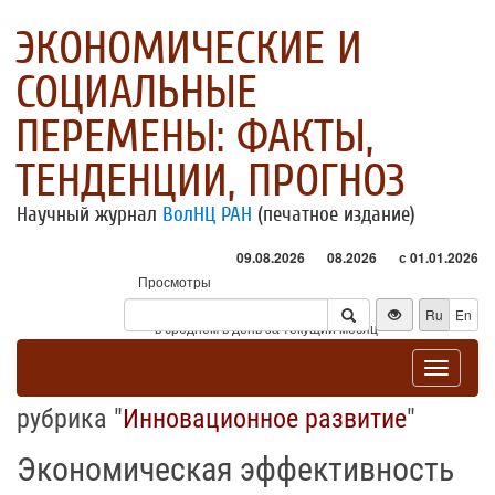
ЭКОНОМИЧЕСКИЕ И
СОЦИАЛЬНЫЕ
ПЕРЕМЕНЫ: ФАКТЫ,
ТЕНДЕНЦИИ, ПРОГНОЗ
Научный журнал
ВолНЦ РАН
(печатное издание)
09.08.2026
08.2026
с 01.01.2026
Просмотры
Посетители
Ru
En
* - в среднем в день за текущий месяц
Toggle
navigat
рубрика "
Инновационное развитие
"
Экономическая эффективность