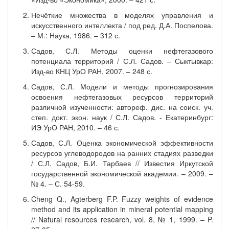
Нечёткие множества в моделях управления и
искусственного интеллекта / под ред. Д.А. Поспелова.
– М.: Наука, 1986. – 312 с.
Садов, С.Л. Методы оценки нефтегазового
потенциала территорий / С.Л. Садов. – Сыктывкар:
Изд-во КНЦ УрО РАН, 2007. – 248 с.
Садов, С.Л. Модели и методы прогнозирования
освоения нефтегазовых ресурсов территорий
различной изученности: автореф. дис. на соиск. уч.
степ. докт. экон. наук / С.Л. Садов. - Екатеринбург:
ИЭ УрО РАН, 2010. – 46 с.
Садов, С.Л. Оценка экономической эффективности
ресурсов углеводородов на ранних стадиях разведки
/ С.Л. Садов, Б.И. Тарбаев // Известия Иркутской
государственной экономической академии. – 2009. –
№ 4. – С. 54-59.
Cheng Q., Agterberg F.P. Fuzzy weights of evidence
method and its application in mineral potential mapping
// Natural resources research, vol. 8, № 1, 1999. – P.