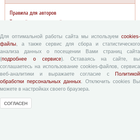
Правила для авторов
Типовой лицензионный договор
Согласие на обработку персональных данных
Для оптимальной работы сайта мы используем
cookies-
Авторские права
файлы
, а также сервис для сбора и статистического
Приватность
анализа данных о посещении Вами страниц сайта
(
подробнее о сервисе
). Оставаясь на сайте, в
Рецензентам
соглашаетесь на использование cookies-файлов, сервиса
веб-аналитики и выражаете согласие с
Политикой
обработки персональных данных
. Отключить cookies В
Памятка рецензенту
можете в настройках своего браузера.
Форма рецензии
СОГЛАСЕН
Журналы ВолНЦ РАН
Экономические и социальные перемены