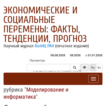
ЭКОНОМИЧЕСКИЕ И
СОЦИАЛЬНЫЕ
ПЕРЕМЕНЫ: ФАКТЫ,
ТЕНДЕНЦИИ, ПРОГНОЗ
Научный журнал
ВолНЦ РАН
(печатное издание)
08.08.2026
08.2026
с 01.01.2026
Просмотры
Посетители
Ru
En
* - в среднем в день за текущий месяц
Toggle
navigat
рубрика "
Моделирование и
информатика
"