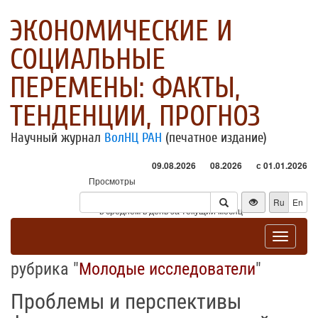
ЭКОНОМИЧЕСКИЕ И
СОЦИАЛЬНЫЕ
ПЕРЕМЕНЫ: ФАКТЫ,
ТЕНДЕНЦИИ, ПРОГНОЗ
Научный журнал
ВолНЦ РАН
(печатное издание)
09.08.2026
08.2026
с 01.01.2026
Просмотры
Посетители
Ru
En
* - в среднем в день за текущий месяц
Toggle
navigat
рубрика "
Молодые исследователи
"
Проблемы и перспективы