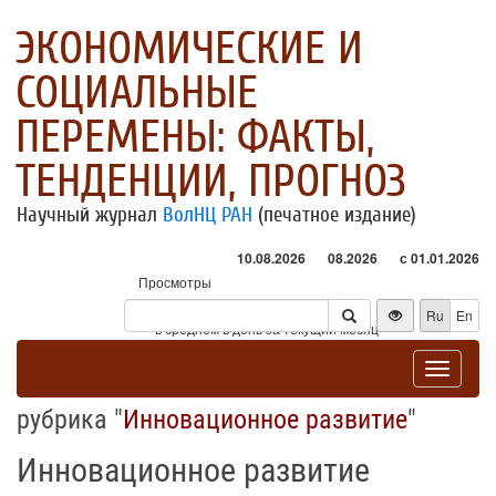
ЭКОНОМИЧЕСКИЕ И
СОЦИАЛЬНЫЕ
ПЕРЕМЕНЫ: ФАКТЫ,
ТЕНДЕНЦИИ, ПРОГНОЗ
Научный журнал
ВолНЦ РАН
(печатное издание)
10.08.2026
08.2026
с 01.01.2026
Просмотры
Посетители
Ru
En
* - в среднем в день за текущий месяц
Toggle
navigat
рубрика "
Инновационное развитие
"
Инновационное развитие