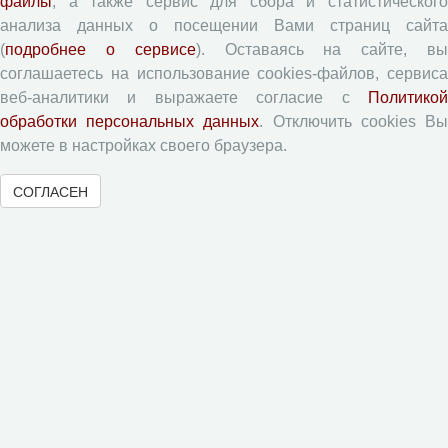
файлы
, а также сервис для сбора и статистического
анализа данных о посещении Вами страниц сайта
Рецензентам
(
подробнее о сервисе
). Оставаясь на сайте, в
соглашаетесь на использование cookies-файлов, сервиса
Памятка рецензенту
веб-аналитики и выражаете согласие с
Политикой
Форма рецензии
обработки персональных данных
. Отключить cookies В
можете в настройках своего браузера.
Журналы ВолНЦ РАН
СОГЛАСЕН
Экономические и социальные перемены
Проблемы развития территории
Вопросы территориального развития
Социальное пространство
Юный экономист
АгроЗооТехника