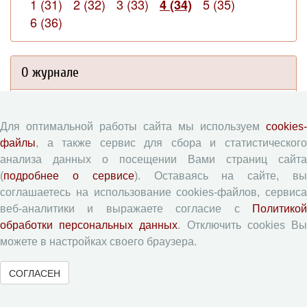
1 (31)
2 (32)
3 (33)
5 (35)
4 (34)
6 (36)
О журнале
Сведения
Для оптимальной работы сайта мы используем
cookies-
Редколлегия
файлы
, а также сервис для сбора и статистического
Редсовет
анализа данных о посещении Вами страниц сайта
Подписка на журнал
(
подробнее о сервисе
). Оставаясь на сайте, в
Контакты
соглашаетесь на использование cookies-файлов, сервиса
веб-аналитики и выражаете согласие с
Политикой
Редакционная политика
обработки персональных данных
. Отключить cookies В
можете в настройках своего браузера.
Цели и задачи
СОГЛАСЕН
Разделы журнала
Рецензирование