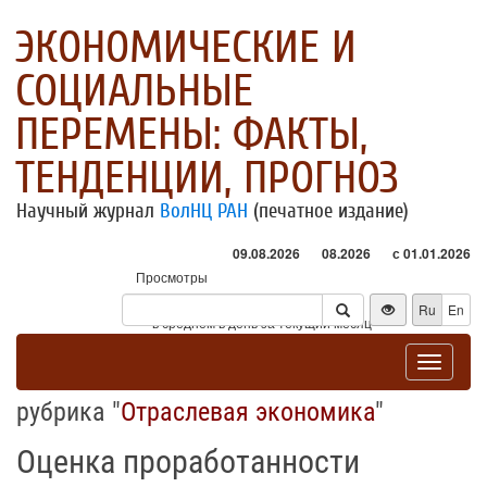
ЭКОНОМИЧЕСКИЕ И
СОЦИАЛЬНЫЕ
ПЕРЕМЕНЫ: ФАКТЫ,
ТЕНДЕНЦИИ, ПРОГНОЗ
Научный журнал
ВолНЦ РАН
(печатное издание)
09.08.2026
08.2026
с 01.01.2026
Просмотры
Посетители
Ru
En
* - в среднем в день за текущий месяц
Toggle
navigat
рубрика "
Отраслевая экономика
"
Оценка проработанности