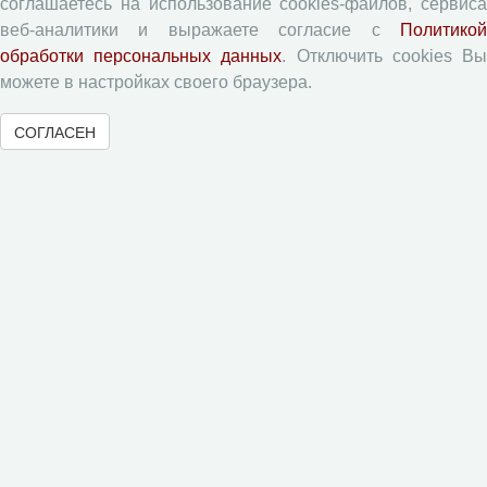
соглашаетесь на использование cookies-файлов, сервиса
Приватность
веб-аналитики и выражаете согласие с
Политикой
обработки персональных данных
. Отключить cookies В
Рецензентам
можете в настройках своего браузера.
СОГЛАСЕН
Памятка рецензенту
Форма рецензии
Журналы ВолНЦ РАН
Экономические и социальные перемены
Проблемы развития территории
Вопросы территориального развития
Социальное пространство
Юный экономист
АгроЗооТехника