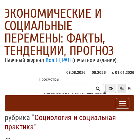
ЭКОНОМИЧЕСКИЕ И
СОЦИАЛЬНЫЕ
ПЕРЕМЕНЫ: ФАКТЫ,
ТЕНДЕНЦИИ, ПРОГНОЗ
Научный журнал
ВолНЦ РАН
(печатное издание)
08.08.2026
08.2026
с 01.01.2026
Просмотры
Посетители
Ru
En
* - в среднем в день за текущий месяц
Toggle
navigat
рубрика "
Социология и социальная
практика
"