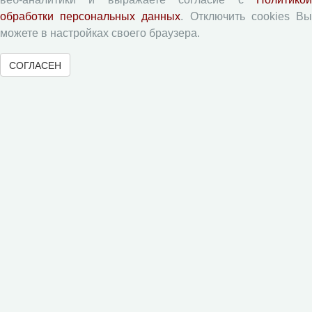
обработки персональных данных
. Отключить cookies В
Вопросы территориального развития
можете в настройках своего браузера.
Социальное пространство
Юный экономист
СОГЛАСЕН
АгроЗооТехника
© 2000-2026 Вологодский научный центр Российской
академии наук
Контент доступен под лицензией
Creative Commons Attribution-
NonCommercial-NoDerivatives 4.0 International License
Метаданные издания можно просматривать, скачивать, копировать и
распространять без дополнительного разрешения