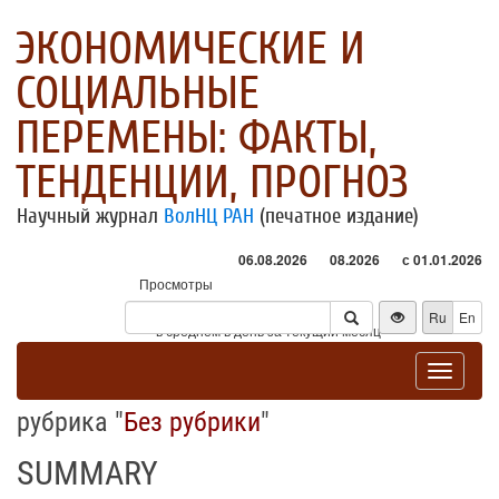
ЭКОНОМИЧЕСКИЕ И
СОЦИАЛЬНЫЕ
ПЕРЕМЕНЫ: ФАКТЫ,
ТЕНДЕНЦИИ, ПРОГНОЗ
Научный журнал
ВолНЦ РАН
(печатное издание)
06.08.2026
08.2026
с 01.01.2026
Просмотры
Посетители
Ru
En
* - в среднем в день за текущий месяц
Toggle
navigat
рубрика "
Без рубрики
"
SUMMARY