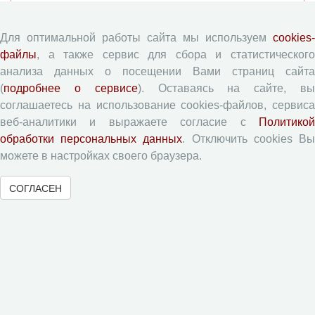
Согласие на обработку персональных данных
Авторские права
Для оптимальной работы сайта мы используем
cookies-
Приватность
файлы
, а также сервис для сбора и статистического
анализа данных о посещении Вами страниц сайта
(
подробнее о сервисе
). Оставаясь на сайте, в
Рецензентам
соглашаетесь на использование cookies-файлов, сервиса
веб-аналитики и выражаете согласие с
Политикой
Памятка рецензенту
обработки персональных данных
. Отключить cookies В
Форма рецензии
можете в настройках своего браузера.
СОГЛАСЕН
Журналы ВолНЦ РАН
Экономические и социальные перемены
Проблемы развития территории
Вопросы территориального развития
Социальное пространство