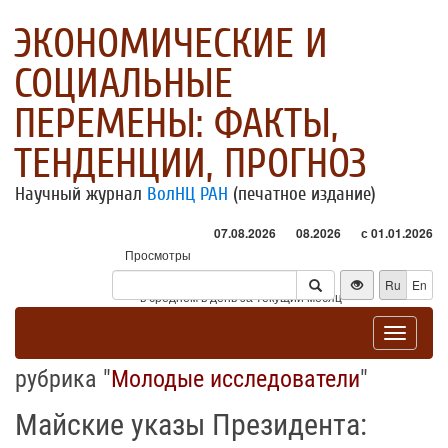
ЭКОНОМИЧЕСКИЕ И
СОЦИАЛЬНЫЕ
ПЕРЕМЕНЫ: ФАКТЫ,
ТЕНДЕНЦИИ, ПРОГНОЗ
Научный журнал
ВолНЦ РАН
(печатное издание)
07.08.2026
08.2026
с 01.01.2026
Просмотры
Посетители
Ru
En
* - в среднем в день за текущий месяц
Toggle
navigat
рубрика "
Молодые исследователи
"
Майские указы Президента: