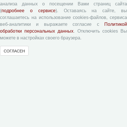
анализа данных о посещении Вами страниц сайта
Журналы ВолНЦ РАН
(
подробнее о сервисе
). Оставаясь на сайте, в
соглашаетесь на использование cookies-файлов, сервиса
Экономические и социальные перемены
веб-аналитики и выражаете согласие с
Политикой
обработки персональных данных
. Отключить cookies В
Проблемы развития территории
можете в настройках своего браузера.
Вопросы территориального развития
Социальное пространство
СОГЛАСЕН
Юный экономист
АгроЗооТехника
© 2000-2026 Вологодский научный центр Российской
академии наук
Контент доступен под лицензией
Creative Commons Attribution-