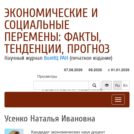
ЭКОНОМИЧЕСКИЕ И
СОЦИАЛЬНЫЕ
ПЕРЕМЕНЫ: ФАКТЫ,
ТЕНДЕНЦИИ, ПРОГНОЗ
Научный журнал
ВолНЦ РАН
(печатное издание)
07.08.2026
08.2026
с 01.01.2026
Просмотры
Посетители
Ru
En
* - в среднем в день за текущий месяц
Toggle
navigat
Усенко Наталья Ивановна
Кандидат экономических наук доцент