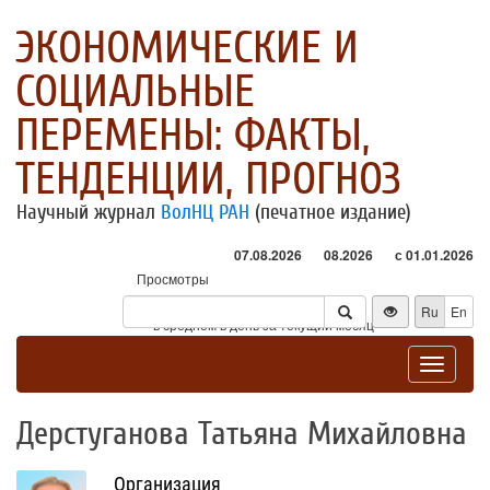
ЭКОНОМИЧЕСКИЕ И
СОЦИАЛЬНЫЕ
ПЕРЕМЕНЫ: ФАКТЫ,
ТЕНДЕНЦИИ, ПРОГНОЗ
Научный журнал
ВолНЦ РАН
(печатное издание)
07.08.2026
08.2026
с 01.01.2026
Просмотры
Посетители
Ru
En
* - в среднем в день за текущий месяц
Toggle
navigat
Дерстуганова Татьяна Михайловна
Организация