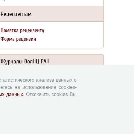
Рецензентам
Памятка рецензенту
Форма рецензии
Журналы ВолНЦ РАН
Экономические и социальные перемены
 статистического анализа данных о
Проблемы развития территории
етесь на использование cookies-
Вопросы территориального развития
ых данных
. Отключить cookies Вы
Социальное пространство
Юный экономист
АгроЗооТехника