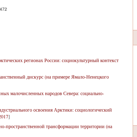
0472
рктических регионах России: социокультурный контекст
ранственный дискурс (на примере Ямало-Ненецкого
нных малочисленных народов Севера: социально-
ндустриального освоения Арктики: социологический
2017
]
но-пространственной трансформации территории (на