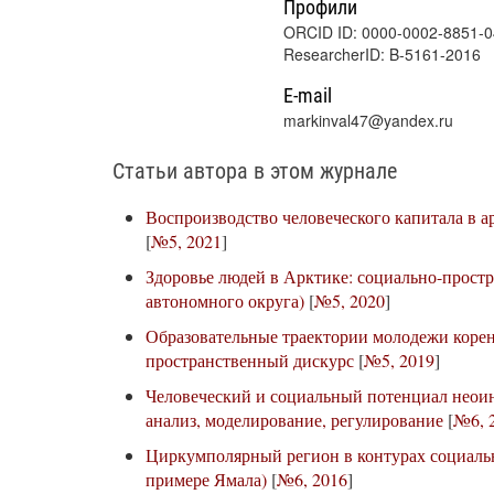
Профили
ORCID ID: 0000-0002-8851-
ResearcherID: B-5161-2016
E-mail
markinval47@yandex.ru
Статьи автора в этом журнале
Воспроизводство человеческого капитала в а
[
№5, 2021
]
Здоровье людей в Арктике: социально-прост
автономного округа)
[
№5, 2020
]
Образовательные траектории молодежи коре
пространственный дискурс
[
№5, 2019
]
Человеческий и социальный потенциал неои
анализ, моделирование, регулирование
[
№6, 
Циркумполярный регион в контурах социаль
примере Ямала)
[
№6, 2016
]