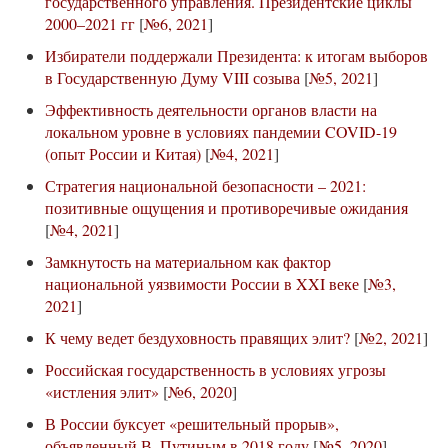
государственного управления. Президентские циклы
2000–2021 гг
[
№6, 2021
]
Избиратели поддержали Президента: к итогам выборов
в Государственную Думу VIII созыва
[
№5, 2021
]
Эффективность деятельности органов власти на
локальном уровне в условиях пандемии COVID-19
(опыт России и Китая)
[
№4, 2021
]
Стратегия национальной безопасности – 2021:
позитивные ощущения и противоречивые ожидания
[
№4, 2021
]
Замкнутость на материальном как фактор
национальной уязвимости России в XXI веке
[
№3,
2021
]
К чему ведет бездуховность правящих элит?
[
№2, 2021
]
Российская государственность в условиях угрозы
«истления элит»
[
№6, 2020
]
В России буксует «решительный прорыв»,
объявленный В. Путиным в 2018 году
[
№5, 2020
]