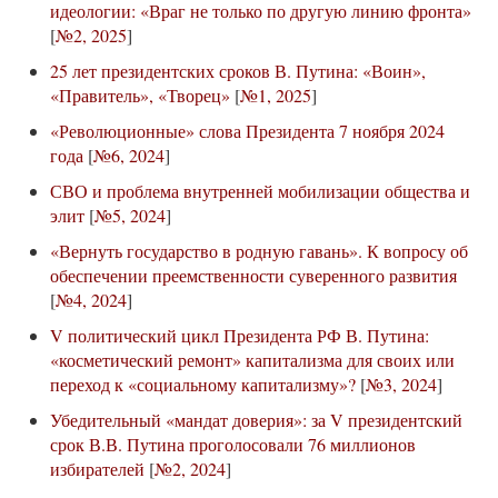
идеологии: «Враг не только по другую линию фронта»
[
№2, 2025
]
25 лет президентских сроков В. Путина: «Воин»,
«Правитель», «Творец»
[
№1, 2025
]
«Революционные» слова Президента 7 ноября 2024
года
[
№6, 2024
]
СВО и проблема внутренней мобилизации общества и
элит
[
№5, 2024
]
«Вернуть государство в родную гавань». К вопросу об
обеспечении преемственности суверенного развития
[
№4, 2024
]
V политический цикл Президента РФ В. Путина:
«косметический ремонт» капитализма для своих или
переход к «социальному капитализму»?
[
№3, 2024
]
Убедительный «мандат доверия»: за V президентский
срок В.В. Путина проголосовали 76 миллионов
избирателей
[
№2, 2024
]