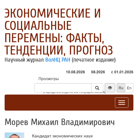
ЭКОНОМИЧЕСКИЕ И
СОЦИАЛЬНЫЕ
ПЕРЕМЕНЫ: ФАКТЫ,
ТЕНДЕНЦИИ, ПРОГНОЗ
Научный журнал
ВолНЦ РАН
(печатное издание)
10.08.2026
08.2026
с 01.01.2026
Просмотры
Посетители
Ru
En
* - в среднем в день за текущий месяц
Toggle
navigat
Морев Михаил Владимирович
Кандидат экономических наук