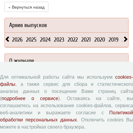
« Вернуться назад
Архив выпусков
2026
2025
2024
2023
2022
2021
2020
2019
2018
О журнале
Сведения
Для оптимальной работы сайта мы используем
cookies-
файлы
, а также сервис для сбора и статистического
Редколлегия
анализа данных о посещении Вами страниц сайта
Редсовет
(
подробнее о сервисе
). Оставаясь на сайте, в
Подписка на журнал
соглашаетесь на использование cookies-файлов, сервиса
Контакты
веб-аналитики и выражаете согласие с
Политикой
обработки персональных данных
. Отключить cookies В
Редакционная политика
можете в настройках своего браузера.