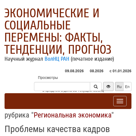
ЭКОНОМИЧЕСКИЕ И
СОЦИАЛЬНЫЕ
ПЕРЕМЕНЫ: ФАКТЫ,
ТЕНДЕНЦИИ, ПРОГНОЗ
Научный журнал
ВолНЦ РАН
(печатное издание)
09.08.2026
08.2026
с 01.01.2026
Просмотры
Посетители
Ru
En
* - в среднем в день за текущий месяц
Toggle
navigat
рубрика "
Региональная экономика
"
Проблемы качества кадров