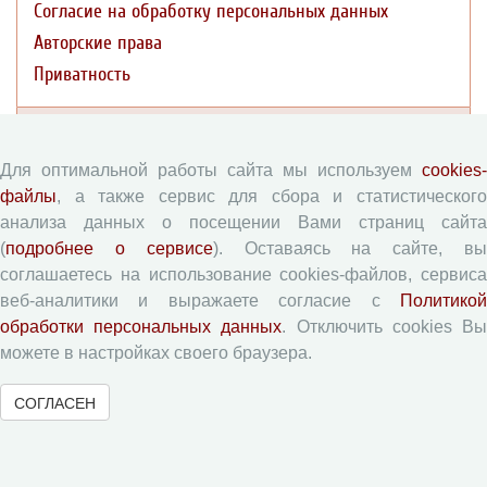
Согласие на обработку персональных данных
Авторские права
Приватность
Рецензентам
Для оптимальной работы сайта мы используем
cookies-
Памятка рецензенту
файлы
, а также сервис для сбора и статистического
анализа данных о посещении Вами страниц сайта
Форма рецензии
(
подробнее о сервисе
). Оставаясь на сайте, в
соглашаетесь на использование cookies-файлов, сервиса
веб-аналитики и выражаете согласие с
Политикой
Журналы ВолНЦ РАН
обработки персональных данных
. Отключить cookies В
можете в настройках своего браузера.
Экономические и социальные перемены
Проблемы развития территории
СОГЛАСЕН
Вопросы территориального развития
Социальное пространство
Юный экономист