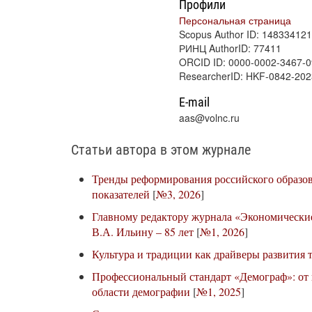
Профили
Персональная страница
Scopus Author ID: 14833412
РИНЦ AuthorID: 77411
ORCID ID: 0000-0002-3467-
ResearcherID: HKF-0842-202
E-mail
aas@volnc.ru
Статьи автора в этом журнале
Тренды реформирования российского образов
показателей
[
№3, 2026
]
Главному редактору журнала «Экономические
В.А. Ильину – 85 лет
[
№1, 2026
]
Культура и традиции как драйверы развития 
Профессиональный стандарт «Демограф»: от
области демографии
[
№1, 2025
]