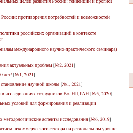
нальных целей развития России: тенденции и прогноз
 России: противоречия потребностей и возможностей
политики российских организаций в контексте
21
]
риалам международного научно-практического семинара)
шения актуальных проблем
[
№2, 2021
]
0 лет!
[
№1, 2021
]
 становление научной школы
[
№1, 2021
]
я в исследованиях сотрудников ВолНЦ РАН
[
№5, 2020
]
льных условий для формирования и реализации
ко-методологические аспекты исследования
[
№6, 2019
]
итием некоммерческого сектора на региональном уровне