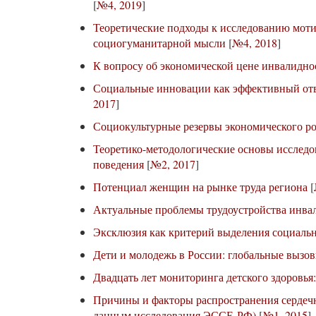
[
№4, 2019
]
Теоретические подходы к исследованию моти
социогуманитарной мысли
[
№4, 2018
]
К вопросу об экономической цене инвалидно
Социальные инновации как эффективный отв
2017
]
Социокультурные резервы экономического ро
Теоретико-методологические основы исследо
поведения
[
№2, 2017
]
Потенциал женщин на рынке труда региона
[
Актуальные проблемы трудоустройства инва
Эксклюзия как критерий выделения социальн
Дети и молодежь в России: глобальные вызо
Двадцать лет мониторинга детского здоровья:
Причины и факторы распространения сердечн
данным исследования ЭССЕ-РФ)
[
№1, 2015
]