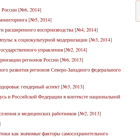
 России
[
№6, 2014
]
 мониторинга
[
№5, 2014
]
ти расширенного воспроизводства
[
№4, 2014
]
мпульс к социокультурной модернизации
[
№3, 2014
]
государственного управления
[
№2, 2014
]
рнизации регионов России
[
№6, 2013
]
ого развития регионов Северо-Западного федерального
здоровья: гендерный аспект
[
№3, 2013
]
усь и Российской Федерации в контексте национальной
селения и медицинских работников
[
№2, 2013
]
]
тики как значимые факторы самосохранительного