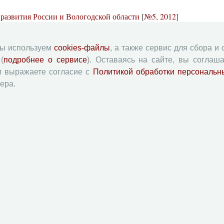
развития России и Вологодской области
[
№5, 2012
]
ии и Беларуси как угроза демографическому развитию
мы используем
cookies-файлы
, а также сервис для сбора и
я трудового потенциала
[
№2, 2012
]
(
подробнее о сервисе
). Оставаясь на сайте, вы соглаша
и выражаете согласие с
Политикой обработки персональн
е изменений 2008 – 2010 гг
[
№1, 2012
]
ера.
ого развития территории
[
№5, 2011
]
ия
[
№3, 2011
]
ического развития территории
[
№3, 2010
]
альном здравоохранении: организационно-
чувствие населения регионов Северо-Западного
усь
[
№1, 2010
]
авления
[
№1, 2010
]
а воспроизводства населения
[
№3, 2009
]