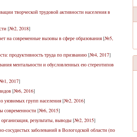
вации творческой трудовой активности населения в
сти
[
№2, 2018
]
ет на современные вызовы в сфере образования
[
№5,
ста: продуктивность труда по призванию
[
№4, 2017
]
вания ментальности и обусловленных ею стереотипов
№1, 2017
]
лидов
[
№6, 2016
]
о уязвимых групп населения
[
№2, 2016
]
вы современности
[
№6, 2015
]
 организация, результаты, выводы
[
№2, 2015
]
о-сосудистых заболеваний в Вологодской области (по