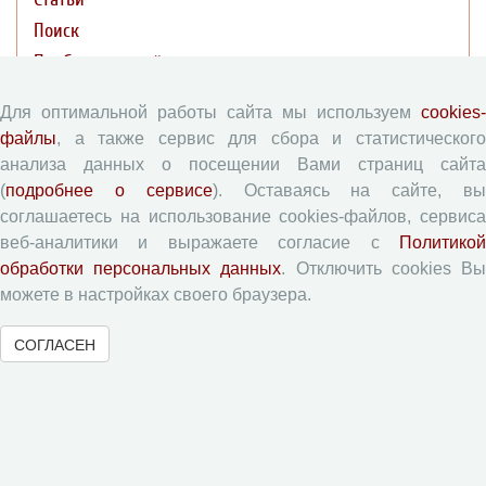
Поиск
Подборка статей
Для оптимальной работы сайта мы используем
cookies-
Авторам
файлы
, а также сервис для сбора и статистического
анализа данных о посещении Вами страниц сайта
Правила для авторов
(
подробнее о сервисе
). Оставаясь на сайте, в
Типовой лицензионный договор
соглашаетесь на использование cookies-файлов, сервиса
Согласие на обработку персональных данных
веб-аналитики и выражаете согласие с
Политикой
обработки персональных данных
. Отключить cookies В
Авторские права
можете в настройках своего браузера.
Приватность
СОГЛАСЕН
Рецензентам
Памятка рецензенту
Форма рецензии