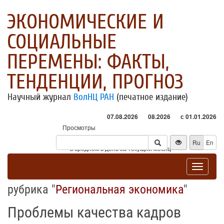
ЭКОНОМИЧЕСКИЕ И
СОЦИАЛЬНЫЕ
ПЕРЕМЕНЫ: ФАКТЫ,
ТЕНДЕНЦИИ, ПРОГНОЗ
Научный журнал
ВолНЦ РАН
(печатное издание)
07.08.2026
08.2026
с 01.01.2026
Просмотры
Посетители
Ru
En
* - в среднем в день за текущий месяц
Toggle
navigat
рубрика "
Региональная экономика
"
Проблемы качества кадров