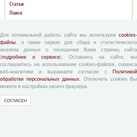
Статьи
Поиск
Подборка статей
Для оптимальной работы сайта мы используем
cookies-
Авторам
файлы
, а также сервис для сбора и статистического
анализа данных о посещении Вами страниц сайта
Правила для авторов
(
подробнее о сервисе
). Оставаясь на сайте, в
Типовой лицензионный договор
соглашаетесь на использование cookies-файлов, сервиса
веб-аналитики и выражаете согласие с
Политикой
Согласие на обработку персональных данных
обработки персональных данных
. Отключить cookies В
Авторские права
можете в настройках своего браузера.
Приватность
СОГЛАСЕН
Рецензентам
Памятка рецензенту
Форма рецензии