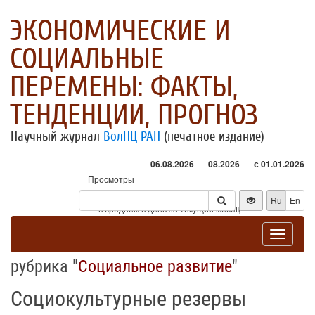
ЭКОНОМИЧЕСКИЕ И
СОЦИАЛЬНЫЕ
ПЕРЕМЕНЫ: ФАКТЫ,
ТЕНДЕНЦИИ, ПРОГНОЗ
Научный журнал
ВолНЦ РАН
(печатное издание)
06.08.2026
08.2026
с 01.01.2026
Просмотры
Посетители
Ru
En
* - в среднем в день за текущий месяц
Toggle
navigat
рубрика "
Социальное развитие
"
Социокультурные резервы