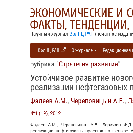
ЭКОНОМИЧЕСКИЕ И 
ФАКТЫ, ТЕНДЕНЦИИ,
Научный журнал
ВолНЦ РАН
(печатное издани
ВолНЦ РАН
О журнале
Редакционная
рубрика "
Стратегия развития
"
Устойчивое развитие ново
реализации нефтегазовых 
Фадеев А.М.
,
Череповицын А.Е.
,
Л
№1 (19), 2012
Фадеев А.М., Череповицын А.Е., Ларичкин Ф.Д
реализации нефтегазовых проектов на шельфе А