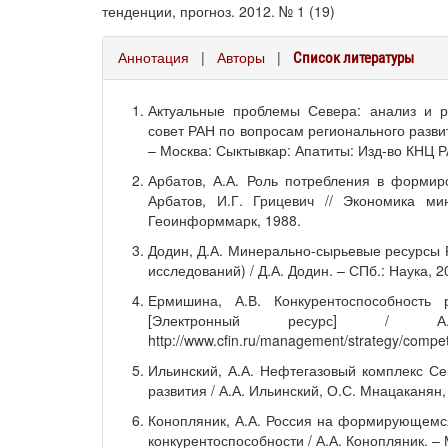
тенденции, прогноз. 2012. № 1 (19)
Аннотация
|
Авторы
|
Список литературы
Актуальные проблемы Севера: анализ и р
совет РАН по вопросам регионального разв
– Москва: Сыктывкар: Апатиты: Изд-во КНЦ РА
Арбатов, А.А. Роль потребления в формир
Арбатов, И.Г. Грицевич // Экономика ми
Геоинформмарк, 1988.
Додин, Д.А. Минерально-сырьевые ресурсы 
исследований) / Д.А. Додин. – СПб.: Наука, 20
Ермишина, А.В. Конкурентоспособность 
[Электронный ресурс] / 
http://www.cfin.ru/management/strategy/compet
Ильинский, А.А. Нефтегазовый комплекс Се
развития / А.А. Ильинский, О.С. Мнацаканян, 
Конопляник, А.А. Россия на формирующемся
конкурентоспособности / А.А. Конопляник. –