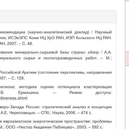
екомендации (научно-аналитический доклад) / Научный
ития; ИСЭиЭПС Коми НЦ УрО РАН, ИЭП Кольского НЦ РАН.
Н, 2007. – C. 48.
овании минерально-сырьевой базы страны: обзор / А.А.
нерального сырья и геологоразведочных работ. – М.:
Российской Арктики (состояние перспективы, направления
07. – С. 129.
региона: методика оценки потенциала кластеризации
А.В. Ермишина. – Режим доступа:
itiveness.shtml
веро-Запада России: стратегический анализ и концепции
А.Е. Череповицын. – СПб.: Наука, 2006. – 474 с.
 евроазиатском энергетическом пространстве: проблемы
 М.: ООО «Нестор Академик Паблишер», 2003. – 592 с.