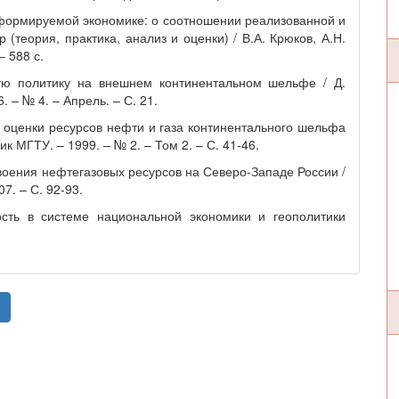
сформируемой экономике: о соотношении реализованной и
(теория, практика, анализ и оценки) / В.А. Крюков, А.Н.
– 588 с.
ую политику на внешнем континентальном шельфе / Д.
 – № 4. – Апрель. – С. 21.
й оценки ресурсов нефти и газа континентального шельфа
ик МГТУ. – 1999. – № 2. – Том 2. – С. 41-46.
воения нефтегазовых ресурсов на Северо-Западе России /
7. – С. 92-93.
ть в системе национальной экономики и геополитики