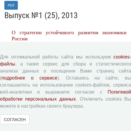
PDF
Выпуск №1 (25), 2013
О стратегии устойчивого развития экономики
России
Глазьев Сергей Юрьевич
,
Фетисов Глеб Геннадьевич
Для оптимальной работы сайта мы используем
cookies-
PDF
файлы
, а также сервис для сбора и статистического
Региональный бюджет 2013 – 2015: стабильность
анализа данных о посещении Вами страниц сайта
или выживание?
(
подробнее о сервисе
). Оставаясь на сайте, в
Поварова Анна Ивановна
соглашаетесь на использование cookies-файлов, сервиса
веб-аналитики и выражаете согласие с
Политикой
PDF
обработки персональных данных
. Отключить cookies В
Комплексный подход к организации
можете в настройках своего браузера.
морехозяйственной деятельности в Западной
Арктике
СОГЛАСЕН
Васильев Анатолий Михайлович