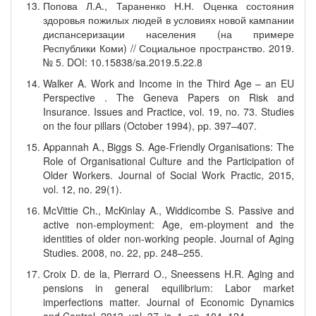
Попова Л.А., Тараненко Н.Н. Оценка состояния
здоровья пожилых людей в условиях новой кампании
диспансеризации населения (на примере
Республики Коми) // Социальное пространство. 2019.
№ 5. DOI: 10.15838/sa.2019.5.22.8
Walker A. Work and Income in the Third Age – an EU
Perspective . The Geneva Papers on Risk and
Insurance. Issues and Practice, vol. 19, no. 73. Studies
on the four pillars (October 1994), рp. 397–407.
Appannah A., Biggs S. Age-Friendly Organisations: The
Role of Organisational Culture and the Participation of
Older Workers. Journal of Social Work Practic, 2015,
vol. 12, no. 29(1).
McVittie Ch., McKinlay A., Widdicombe S. Passive and
active non-employment: Age, em-ployment and the
identities of older non-working people. Journal of Aging
Studies. 2008, no. 22, рp. 248–255.
Croix D. de la, Pierrard O., Sneessens H.R. Aging and
pensions in general equilibrium: Labor market
imperfections matter. Journal of Economic Dynamics