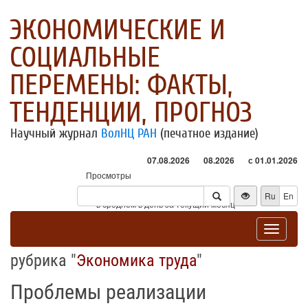
ЭКОНОМИЧЕСКИЕ И
СОЦИАЛЬНЫЕ
ПЕРЕМЕНЫ: ФАКТЫ,
ТЕНДЕНЦИИ, ПРОГНОЗ
Научный журнал
ВолНЦ РАН
(печатное издание)
07.08.2026
08.2026
с 01.01.2026
Просмотры
Посетители
Ru
En
* - в среднем в день за текущий месяц
Toggle
navigat
рубрика "
Экономика труда
"
Проблемы реализации