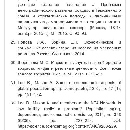
условиях старения населения // Проблемы
демографического развития государств Таможенного
союза и стратегические подходы к дальнейшему
наращиванию демографического потенциала: матер.
Междунар. науч.-практ. конфер. (Москва, 13-14
октября 2015 г.). М., 2015. С. 90–93.
Попова Л.А., Зорина Е.Н. Экономические и
социальные аспекты старения населения в северных
регионах России. Сыктывкар, 2014.
Шерешева М.Ю. Маркетинг услуг для людей зрелого
возраста: мифы и реальные ценности // Все плюсы
зрелого возраста. Вып. 3. М., 2014. С. 91–94.
Lee R., Mason A. Some macroeconomic aspects of
global population aging. Demography, 2010, no. 47 (1),
рр. 151–172.
Lee R., Mason A. and members of the NTA Network. Is
low fertility really a problem? Population aging,
dependency, and consumption. Science, 2014, no. 346
(6206), рр. 229−234. DOI:
https://science.sciencemag.org/content/346/6206/229.