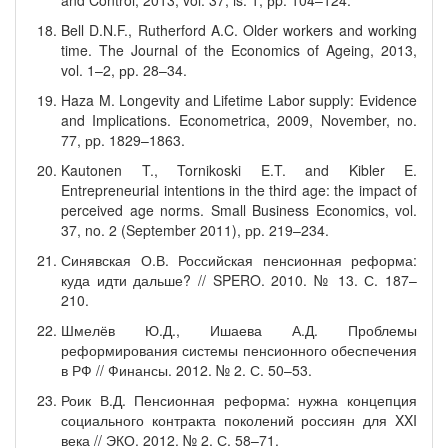
and Control, 2013, vol. 37, is. 1, рp. 104–124.
Bell D.N.F., Rutherford A.C. Older workers and working
time. The Journal of the Economics of Ageing, 2013,
vol. 1–2, рp. 28–34.
Haza M. Longevity and Lifetime Labor supply: Evidence
and Implications. Econometrica, 2009, November, no.
77, рp. 1829–1863.
Kautonen T., Tornikoski E.T. and Kibler E.
Entrepreneurial intentions in the third age: the impact of
perceived age norms. Small Business Economics, vol.
37, no. 2 (September 2011), рp. 219–234.
Синявская О.В. Российская пенсионная реформа:
куда идти дальше? // SPERO. 2010. № 13. С. 187–
210.
Шмелёв Ю.Д., Ишаева А.Д. Проблемы
реформирования системы пенсионного обеспечения
в РФ // Финансы. 2012. № 2. С. 50–53.
Роик В.Д. Пенсионная реформа: нужна концепция
социального контракта поколений россиян для XXI
века // ЭКО. 2012. № 2. С. 58–71.