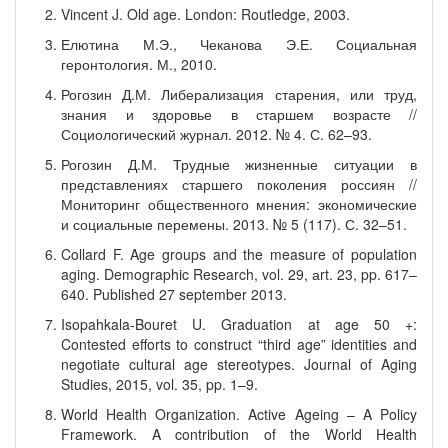
Vincent J. Old age. London: Routledge, 2003.
Елютина М.Э., Чеканова Э.Е. Социальная
геронтология. М., 2010.
Рогозин Д.М. Либерализация старения, или труд,
знания и здоровье в старшем возрасте //
Социологический журнал. 2012. № 4. С. 62–93.
Рогозин Д.М. Трудные жизненные ситуации в
представлениях старшего поколения россиян //
Мониторинг общественного мнения: экономические
и социальные перемены. 2013. № 5 (117). С. 32–51.
Collard F. Age groups and the measure of population
aging. Demographic Research, vol. 29, аrt. 23, pp. 617–
640. Published 27 september 2013.
Isopahkala-Bouret U. Graduation at age 50 +:
Contested efforts to construct “third age” identities and
negotiate cultural age stereotypes. Journal of Aging
Studies, 2015, vol. 35, pp. 1–9.
World Health Organization. Active Ageing – A Policy
Framework. A contribution of the World Health