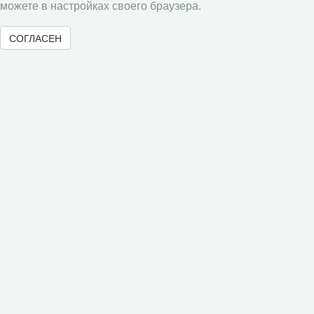
можете в настройках своего браузера.
Публикации
СОГЛАСЕН
Текущий номер (Том 19, №3, 2026)
Архив
Рубрики
Авторы
Статьи
Поиск
Подборка статей
Авторам
Правила для авторов
Типовой лицензионный договор
Согласие на обработку персональных данных