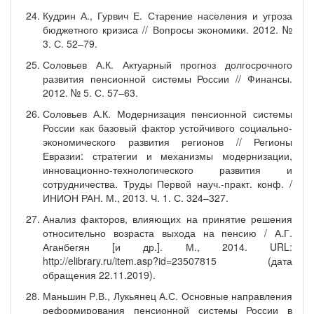
Кудрин А., Гурвич Е. Старение населения и угроза
бюджетного кризиса // Вопросы экономики. 2012. №
3. С. 52–79.
Соловьев А.К. Актуарный прогноз долгосрочного
развития пенсионной системы России // Финансы.
2012. № 5. С. 57–63.
Соловьев А.К. Модернизация пенсионной системы
России как базовый фактор устойчивого социально-
экономического развития регионов // Регионы
Евразии: стратегии и механизмы модернизации,
инновационно-технологического развития и
сотрудничества. Труды Первой науч.-практ. конф. /
ИНИОН РАН. М., 2013. Ч. 1. С. 324–327.
Анализ факторов, влияющих на принятие решения
относительно возраста выхода на пенсию / А.Г.
Аганбегян [и др.]. М., 2014. URL:
http://elibrary.ru/item.asp?id=23507815 (дата
обращения 22.11.2019).
Маньшин Р.В., Лукьянец А.С. Основные направления
реформирования пенсионной системы России в