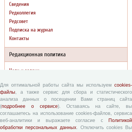
Сведения
Редколлегия
Редсовет
Подписка на журнал
Контакты
Редакционная политика
Цели и задачи
Разделы журнала
Для оптимальной работы сайта мы используем
cookies-
Рецензирование
файлы
, а также сервис для сбора и статистического
Публикационная этика
анализа данных о посещении Вами страниц сайта
Индексирование
(
подробнее о сервисе
). Оставаясь на сайте, в
Архивация
соглашаетесь на использование cookies-файлов, сервиса
веб-аналитики и выражаете согласие с
Политикой
Политика открытого доступа
обработки персональных данных
. Отключить cookies В
Политика раскрытия