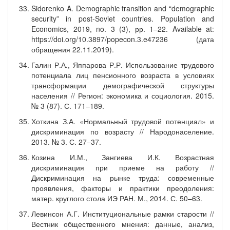
Sidorenko A. Demographic transition and “demographic
security” in post-Soviet countries. Population and
Economics, 2019, no. 3 (3), рр. 1–22. Available at:
https://doi.org/10.3897/popecon.3.e47236 (дата
обращения 22.11.2019).
Галин Р.А., Яппарова Р.Р. Использование трудового
потенциала лиц пенсионного возраста в условиях
трансформации демографической структуры
населения // Регион: экономика и социология. 2015.
№ 3 (87). С. 171–189.
Хоткина З.А. «Нормальный трудовой потенциал» и
дискриминация по возрасту // Народонаселение.
2013. № 3. С. 27–37.
Козина И.М., Зангиева И.К. Возрастная
дискриминация при приеме на работу //
Дискриминация на рынке труда: современные
проявления, факторы и практики преодоления:
матер. круглого стола ИЭ РАН. М., 2014. С. 50–63.
Левинсон А.Г. Институциональные рамки старости //
Вестник общественного мнения: данные, анализ,