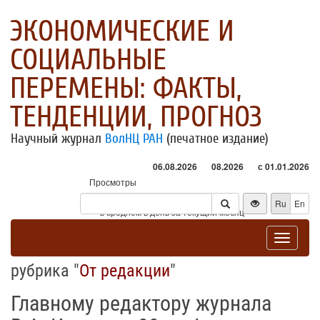
ЭКОНОМИЧЕСКИЕ И
СОЦИАЛЬНЫЕ
ПЕРЕМЕНЫ: ФАКТЫ,
ТЕНДЕНЦИИ, ПРОГНОЗ
Научный журнал
ВолНЦ РАН
(печатное издание)
06.08.2026
08.2026
с 01.01.2026
Просмотры
Посетители
Ru
En
* - в среднем в день за текущий месяц
Toggle
navigat
рубрика "
От редакции
"
Главному редактору журнала