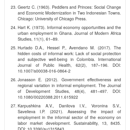
Geertz C. (1963). Peddlers and Princes: Social Change
and Economic Modernization in Two Indonesian Towns.
Chicago: University of Chicago Press.
Hart K. (1973). Informal economy opportunities and the
urban employment in Ghana. Journal of Modern Africa
Studies, 11(1), 61–89.
Hurtado D.A., Hessel P., Avendano M. (2017). The
hidden costs of informal work: Lack of social protection
and subjective well-being in Colombia. International
Journal of Public Health, 62(2), 187–196. DOI:
10.1007/s00038-016-0864-2
Jonasson E. (2012). Government effectiveness and
regional variation in informal employment. The Journal
of Development Studies, 48(4), 481–497. DOI:
10.1080/00220388.2011.615922
Karpushkina A.V., Danilova I.V., Voronina S.V.,
Savelieva I.P. (2021). Assessing the impact of
employment in the informal sector of the economy on
labor market development. Sustainability, 13, 8435.
DOI: 10.3390/su1315843