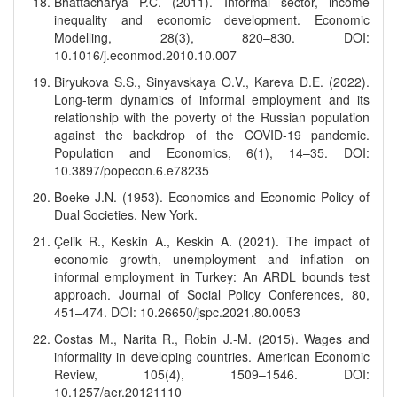
Bhattacharya P.C. (2011). Informal sector, income
inequality and economic development. Economic
Modelling, 28(3), 820–830. DOI:
10.1016/j.econmod.2010.10.007
Biryukova S.S., Sinyavskaya O.V., Kareva D.E. (2022).
Long-term dynamics of informal employment and its
relationship with the poverty of the Russian population
against the backdrop of the COVID-19 pandemic.
Population and Economics, 6(1), 14–35. DOI:
10.3897/popecon.6.e78235
Boeke J.N. (1953). Economics and Economic Policy of
Dual Societies. New York.
Çelik R., Keskin A., Keskin A. (2021). The impact of
economic growth, unemployment and inflation on
informal employment in Turkey: An ARDL bounds test
approach. Journal of Social Policy Conferences, 80,
451–474. DOI: 10.26650/jspc.2021.80.0053
Costas M., Narita R., Robin J.-M. (2015). Wages and
informality in developing countries. American Economic
Review, 105(4), 1509–1546. DOI:
10.1257/aer.20121110