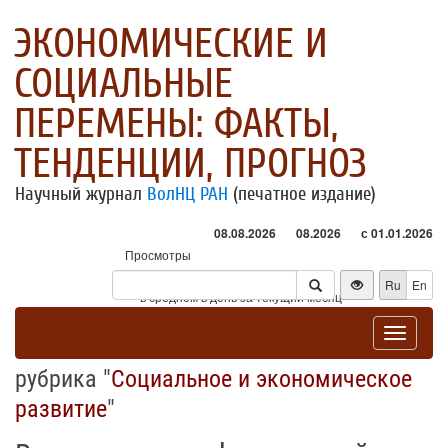
ЭКОНОМИЧЕСКИЕ И
СОЦИАЛЬНЫЕ
ПЕРЕМЕНЫ: ФАКТЫ,
ТЕНДЕНЦИИ, ПРОГНОЗ
Научный журнал
ВолНЦ РАН
(печатное издание)
08.08.2026
08.2026
с 01.01.2026
Просмотры
Посетители
Ru
En
* - в среднем в день за текущий месяц
Toggle
navigat
рубрика "
Социальное и экономическое
развитие
"