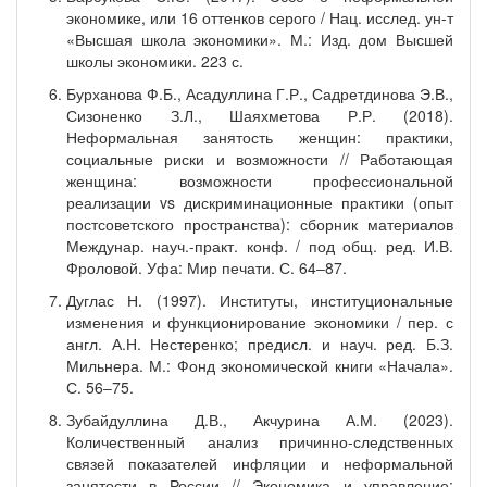
экономике, или 16 оттенков серого / Нац. исслед. ун-т
«Высшая школа экономики». М.: Изд. дом Высшей
школы экономики. 223 с.
Бурханова Ф.Б., Асадуллина Г.Р., Садретдинова Э.В.,
Сизоненко З.Л., Шаяхметова Р.Р. (2018).
Неформальная занятость женщин: практики,
социальные риски и возможности // Работающая
женщина: возможности профессиональной
реализации vs дискриминационные практики (опыт
постсоветского пространства): сборник материалов
Междунар. науч.-практ. конф. / под общ. ред. И.В.
Фроловой. Уфа: Мир печати. С. 64‒87.
Дуглас Н. (1997). Институты, институциональные
изменения и функционирование экономики / пер. с
англ. А.Н. Нестеренко; предисл. и науч. ред. Б.З.
Мильнера. М.: Фонд экономической книги «Начала».
С. 56‒75.
Зубайдуллина Д.В., Акчурина А.М. (2023).
Количественный анализ причинно-следственных
связей показателей инфляции и неформальной
занятости в России // Экономика и управление: