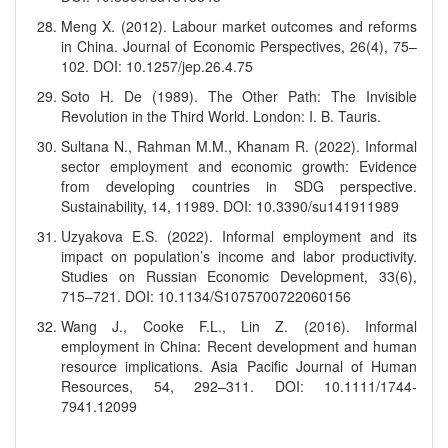
Meng X. (2012). Labour market outcomes and reforms
in China. Journal of Economic Perspectives, 26(4), 75–
102. DOI: 10.1257/jep.26.4.75
Soto H. De (1989). The Other Path: The Invisible
Revolution in the Third World. London: I. B. Tauris.
Sultana N., Rahman M.M., Khanam R. (2022). Informal
sector employment and economic growth: Evidence
from developing countries in SDG perspective.
Sustainability, 14, 11989. DOI: 10.3390/su141911989
Uzyakova E.S. (2022). Informal employment and its
impact on population’s income and labor productivity.
Studies on Russian Economic Development, 33(6),
715–721. DOI: 10.1134/S1075700722060156
Wang J., Cooke F.L., Lin Z. (2016). Informal
employment in China: Recent development and human
resource implications. Asia Pacific Journal of Human
Resources, 54, 292–311. DOI: 10.1111/1744-
7941.12099