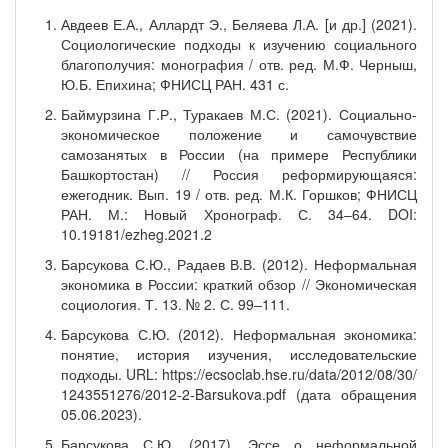
Авдеев Е.А., Аллардт Э., Беляева Л.А. [и др.] (2021).
Социологические подходы к изучению социального
благополучия: монография / отв. ред. М.Ф. Черныш,
Ю.Б. Епихина; ФНИСЦ РАН. 431 с.
Баймурзина Г.Р., Туракаев М.С. (2021). Социально-
экономическое положение и самочувствие
самозанятых в России (на примере Республики
Башкортостан) // Россия реформирующаяся:
ежегодник. Вып. 19 / отв. ред. М.К. Горшков; ФНИСЦ
РАН. М.: Новый Хронограф. С. 34‒64. DOI:
10.19181/ezheg.2021.2
Барсукова С.Ю., Радаев В.В. (2012). Неформальная
экономика в России: краткий обзор // Экономическая
социология. Т. 13. № 2. С. 99‒111.
Барсукова С.Ю. (2012). Неформальная экономика:
понятие, история изучения, исследовательские
подходы. URL: https://ecsoclab.hse.ru/data/2012/08/30/
1243551276/2012-2-Barsukova.pdf (дата обращения
05.06.2023).
Барсукова С.Ю. (2017). Эссе о неформальной