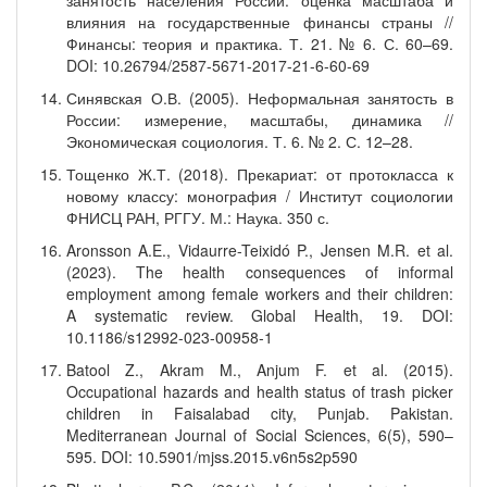
занятость населения России: оценка масштаба и
влияния на государственные финансы страны //
Финансы: теория и практика. Т. 21. № 6. С. 60–69.
DOI: 10.26794/2587-5671-2017-21-6-60-69
Синявская О.В. (2005). Неформальная занятость в
России: измерение, масштабы, динамика //
Экономическая социология. Т. 6. № 2. С. 12–28.
Тощенко Ж.Т. (2018). Прекариат: от протокласса к
новому классу: монография / Институт социологии
ФНИСЦ РАН, РГГУ. М.: Наука. 350 с.
Aronsson A.E., Vidaurre-Teixidó P., Jensen M.R. et al.
(2023). The health consequences of informal
employment among female workers and their children:
A systematic review. Global Health, 19. DOI:
10.1186/s12992-023-00958-1
Batool Z., Akram M., Anjum F. et al. (2015).
Occupational hazards and health status of trash picker
children in Faisalabad city, Punjab. Pakistan.
Mediterranean Journal of Social Sciences, 6(5), 590–
595. DOI: 10.5901/mjss.2015.v6n5s2p590