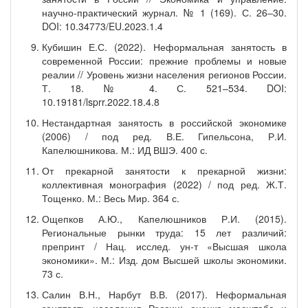
научно-практический журнал. № 1 (169). С. 26‒30.
DOI: 10.34773/EU.2023.1.4
Кубишин Е.С. (2022). Неформальная занятость в
современной России: прежние проблемы и новые
реалии // Уровень жизни населения регионов России.
Т. 18. № 4. С. 521–534. DOI:
10.19181/lsprr.2022.18.4.8
Нестандартная занятость в российской экономике
(2006) / под ред. В.Е. Гипельсона, Р.И.
Капелюшникова. М.: ИД ВШЭ. 400 с.
От прекарной занятости к прекарной жизни:
коллективная монография (2022) / под ред. Ж.Т.
Тощенко. М.: Весь Мир. 364 с.
Ощепков А.Ю., Капелюшников Р.И. (2015).
Региональные рынки труда: 15 лет различий:
препринт / Нац. исслед. ун-т «Высшая школа
экономики». М.: Изд. дом Высшей школы экономики.
73 с.
Салин В.Н., Нарбут В.В. (2017). Неформальная