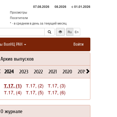
07.08.2026
08.2026
с 01.01.2026
Просмотры
Посетители
* - в среднем в день за текущий месяц
Ru
En
ты ВолНЦ РАН
Войти
Архив выпусков
2024
2023
2022
2021
2020
2019
2018
2017
Т.17, (2)
Т.17, (3)
Т.17, (1)
Т.17, (4)
Т.17, (5)
Т.17, (6)
О журнале