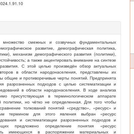
2024.1.91.10
ть множество смежных и созвучных фундаментальных
мографическое развитие, демографическая политика,
ики), механизм демографического развития (политики),
тойчивость; а также акцентировать внимание на синтезе
развития. С этой целью произведён обзор актуальных
второв в области народонаселения, представлены их
ы общие и противоречивые черты понятий. Предпринята
ия разрозненных подходов с целью систематизации и
ледований в области народонаселения. В ходе анализа
имо присутствующая в терминологическом аппарате
 политики, но чётко не определенная. Для того чтобы
сравнение толкований понятий «средство», «ресурс» и
ным термином для этого явления выбран «ресурс
едования и систематизации разрозненных подходов и
яющих предложено определение понятия «ресурс
ость имеющихся в распоряжении материальных и