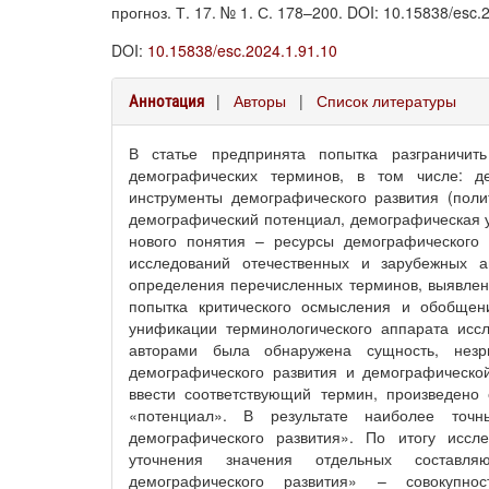
прогноз. Т. 17. № 1. С. 178–200. DOI: 10.15838/esc.
DOI:
10.15838/esc.2024.1.91.10
|
Авторы
|
Список литературы
Аннотация
В статье предпринята попытка разграничи
демографических терминов, в том числе: де
инструменты демографического развития (полит
демографический потенциал, демографическая ус
нового понятия – ресурсы демографического 
исследований отечественных и зарубежных а
определения перечисленных терминов, выявлен
попытка критического осмысления и обобщен
унификации терминологического аппарата исс
авторами была обнаружена сущность, незр
демографического развития и демографической
ввести соответствующий термин, произведено 
«потенциал». В результате наиболее точ
демографического развития». По итогу иссл
уточнения значения отдельных составл
демографического развития» – совокупн