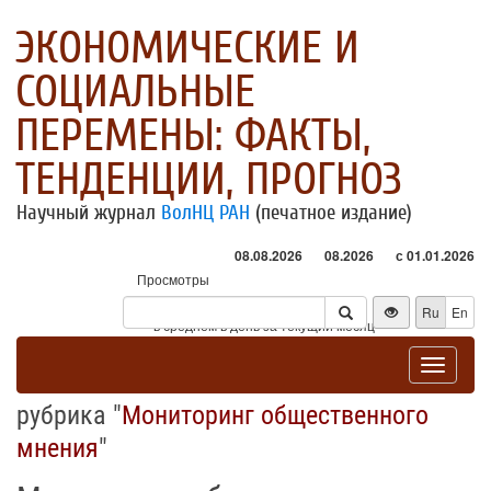
ЭКОНОМИЧЕСКИЕ И
СОЦИАЛЬНЫЕ
ПЕРЕМЕНЫ: ФАКТЫ,
ТЕНДЕНЦИИ, ПРОГНОЗ
Научный журнал
ВолНЦ РАН
(печатное издание)
08.08.2026
08.2026
с 01.01.2026
Просмотры
Посетители
Ru
En
* - в среднем в день за текущий месяц
Toggle
navigat
рубрика "
Мониторинг общественного
мнения
"