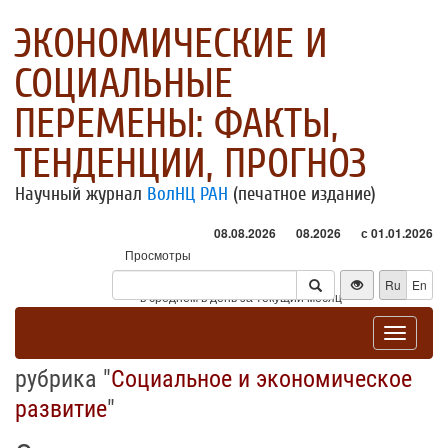
ЭКОНОМИЧЕСКИЕ И
СОЦИАЛЬНЫЕ
ПЕРЕМЕНЫ: ФАКТЫ,
ТЕНДЕНЦИИ, ПРОГНОЗ
Научный журнал
ВолНЦ РАН
(печатное издание)
08.08.2026
08.2026
с 01.01.2026
Просмотры
Посетители
Ru
En
* - в среднем в день за текущий месяц
Toggle
navigat
рубрика "
Социальное и экономическое
развитие
"