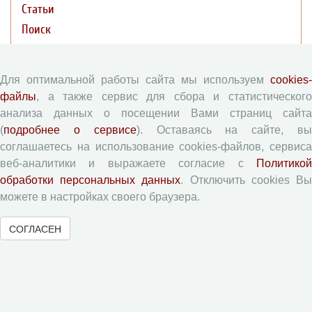
Статьи
Поиск
Подборка статей
Для оптимальной работы сайта мы используем
cookies-
Авторам
файлы
, а также сервис для сбора и статистического
анализа данных о посещении Вами страниц сайта
Правила для авторов
(
подробнее о сервисе
). Оставаясь на сайте, в
Типовой лицензионный договор
соглашаетесь на использование cookies-файлов, сервиса
веб-аналитики и выражаете согласие с
Политикой
Согласие на обработку персональных данных
обработки персональных данных
. Отключить cookies В
Авторские права
можете в настройках своего браузера.
Приватность
СОГЛАСЕН
Рецензентам
Памятка рецензенту
Форма рецензии