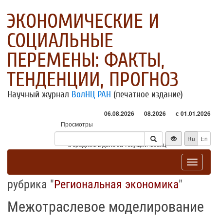
ЭКОНОМИЧЕСКИЕ И
СОЦИАЛЬНЫЕ
ПЕРЕМЕНЫ: ФАКТЫ,
ТЕНДЕНЦИИ, ПРОГНОЗ
Научный журнал
ВолНЦ РАН
(печатное издание)
06.08.2026
08.2026
с 01.01.2026
Просмотры
Посетители
Ru
En
* - в среднем в день за текущий месяц
Toggle
navigat
рубрика "
Региональная экономика
"
Межотраслевое моделирование