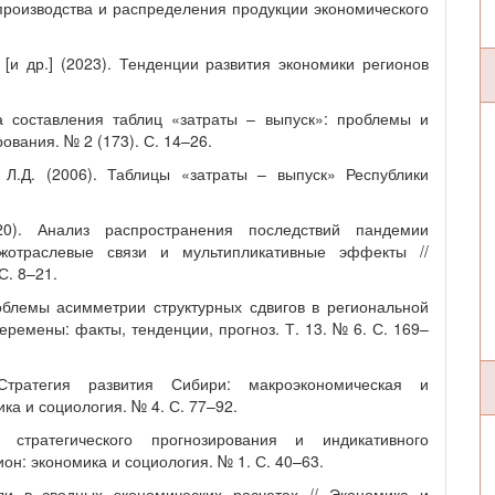
 производства и распределения продукции экономического
 [и др.] (2023). Тенденции развития экономики регионов
.
ка составления таблиц «затраты – выпуск»: проблемы и
ования. № 2 (173). С. 14–26.
 Л.Д. (2006). Таблицы «затраты – выпуск» Республики
0). Анализ распространения последствий пандемии
жотраслевые связи и мультипликативные эффекты //
С. 8–21.
облемы асимметрии структурных сдвигов в региональной
еремены: факты, тенденции, прогноз. Т. 13. № 6. С. 169–
Стратегия развития Сибири: макроэкономическая и
ка и социология. № 4. С. 77–92.
 стратегического прогнозирования и индикативного
он: экономика и социология. № 1. С. 40–63.
ли в сводных экономических расчетах // Экономика и