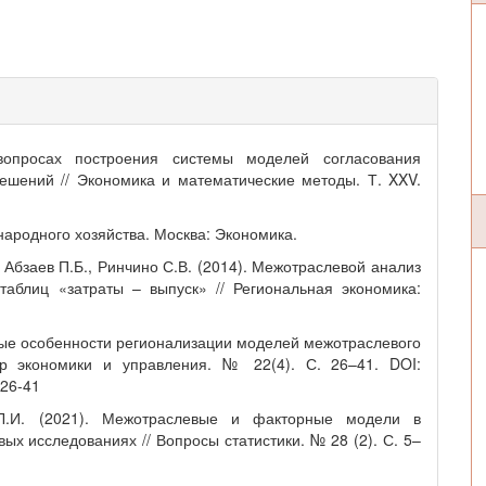
вопросах построения системы моделей согласования
ешений // Экономика и математические методы. Т. XXV.
народного хозяйства. Москва: Экономика.
, Абзаев П.Б., Ринчино С.В. (2014). Межотраслевой анализ
таблиц «затраты – выпуск» // Региональная экономика:
орые особенности регионализации моделей межотраслевого
р экономики и управления. № 22(4). С. 26–41. DOI:
-26-41
 Л.И. (2021). Межотраслевые и факторные модели в
х исследованиях // Вопросы статистики. № 28 (2). С. 5–