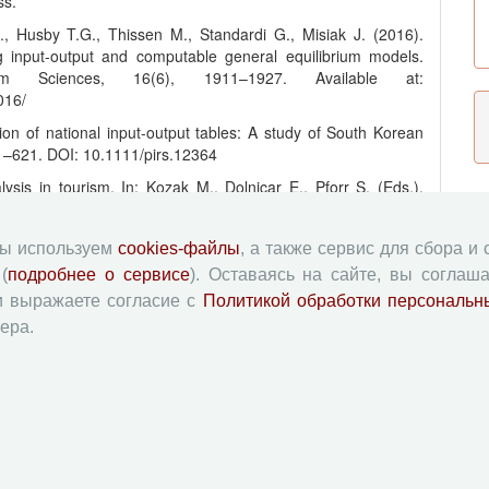
ss.
., Husby T.G., Thissen M., Standardi G., Misiak J. (2016).
g input-output and computable general equilibrium models.
 Sciences, 16(6), 1911–1927. Available at:
016/
ion of national input-output tables: A study of South Korean
01–621. DOI: 10.1111/pirs.12364
ysis in tourism. In: Kozak M., Dolnicar E., Pforr S. (Eds.).
w Applications and Case Studies. Springer. Available at:
/978-3-319-01669-6_864-1
мы используем
cookies-файлы
, а также сервис для сбора и
ications of Chinese Regional Input-Output Tables. Groningen:
(
подробнее о сервисе
). Оставаясь на сайте, вы соглаша
и выражаете согласие с
Политикой обработки персональн
al input-output tables using nonsurvey methods: The role of
ера.
al Science Review, 32(1), 40–64. Available at:
 Analysis: Foundations and Extension. Cambridge: Cambridge
ctivity: Contributions to the Analysis from I-O Economics.