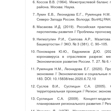
Коссов В.В. (1964). Межотраслевой баланс
района. Москва: Наука.
Лукин Е.В., Леонидова Е.Г., Румянцев Н.М.
Северо-Запада России. Вологда: ВолНЦ РАН
Масакова И.Д. (2019). Российская практи
перспективы развития // Проблемы прогнозир
Нигматулин Р.И., Саяпова А.Р., Мазитова
Башкортостан // ЭКО. № 3 (381). С. 90–105.
Пономарев Ю.Ю., Евдокимов Д.Ю. (202
коронавируса в отраслевом разрезе: ме
Экономическое развитие России. Т. 27. № 6. 
Румянцев Н.М., Леонидова Е.Г. (2020). Пр
экономике // Экономические и социальные п
183. DOI: 10.15838/esc.2020.6.72.10
Суслов В.И., Суспицын С.А. (2005). 
территориальная проекция // Регион: экономи
Суспицын С.А. (2009). Концепт-модели
планирования регионального развития // Реги
Уринсон Я. (1975). Межотраслевые моде