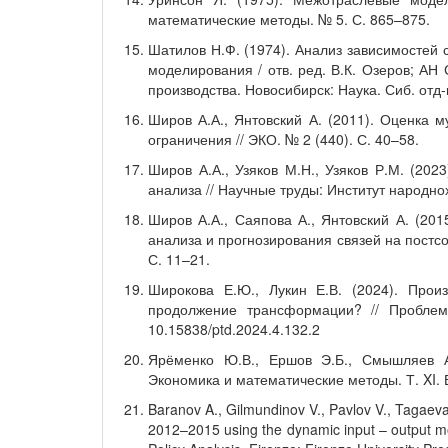
математические методы. № 5. С. 865–875.
Шатилов Н.Ф. (1974). Анализ зависимостей 
моделирования / отв. ред. В.К. Озеров; АН
производства. Новосибирск: Наука. Сиб. отд-
Широв А.А., Янтовский А. (2011). Оценка 
ограничения // ЭКО. № 2 (440). С. 40–58.
Широв А.А., Узяков М.Н., Узяков Р.М. (202
анализа // Научные труды: Институт народно
Широв А.А., Саяпова А., Янтовский А. (20
анализа и прогнозирования связей на постс
С. 11–21.
Широкова Е.Ю., Лукин Е.В. (2024). Прои
продолжение трансформации? // Проблем
10.15838/ptd.2024.4.132.2
Ярёменко Ю.В., Ершов Э.Б., Смышляев А
Экономика и математические методы. Т. XI. 
Baranov A., Gilmundinov V., Pavlov V., Tagaev
2012–2015 using the dynamic input – output mo