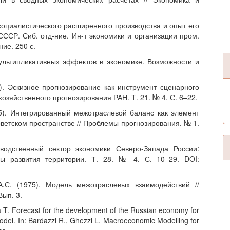
социалистического расширенного производства и опыт его
 СССР. Сиб. отд-ние. Ин-т экономики и организации пром.
ние. 250 с.
мультипликативных эффектов в экономике. Возможности и
3). Эскизное прогнозирование как инструмент сценарного
хозяйственного прогнозирования РАН. Т. 21. № 4. С. 6–22.
15). Интегрированный межотраслевой баланс как элемент
оветском пространстве // Проблемы прогнозирования. № 1.
зводственный сектор экономики Северо-Запада России:
ы развития территории. Т. 28. № 4. С. 10–29. DOI:
.С. (1975). Модель межотраслевых взаимодействий //
Вып. 3.
a T. Forecast for the development of the Russian economy for
del. In: Bardazzi R., Ghezzi L. Macroeconomic Modelling for