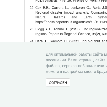
Policy Analysis. Firenze: Firenze University Pre
Cox E.E., Carrera L., Jonkeren O., Aerts J.S
Regional disaster impact analysis: Comparin
Natural Hazards and Earth System
https://nhess.copernicus.org/articles/16/1911/2
Flegg A.T., Tohmo T. (2019). The regionalizat
regions. Papers in Regional Science, 98(2), 6
Hara T., Iwamoto H. (2022). Input-output anal
Handbook of Tourism Economics: Analysis, Ne
https://link.springer.com/content/pdf/10.1007
Для оптимальной работы сайта 
Jiang Х. (2011). Statistical and Economic Appl
посещении Вами страниц сайта 
University of Groningen.
файлов, сервиса веб-аналитики 
Kronenberg T. (2009). Construction of region
можете в настройках своего брауз
cross-hauling. International Region
https://doi.org/10.1177/0160017608322555
СОГЛАСЕН
Miller R.E., Blair P.D. (2009). Input-Output
University Press.
Bardazzi R. (2011). The Measurement of Produ
STAMPA.