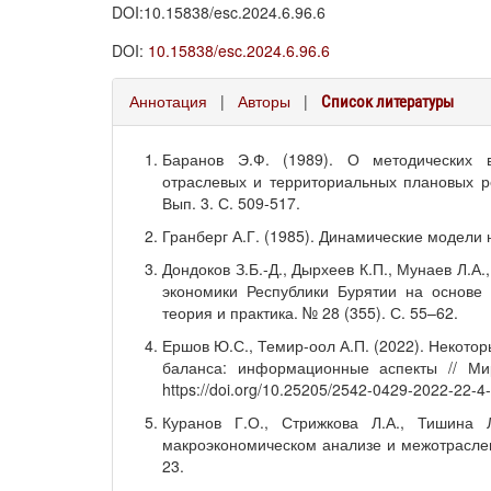
DOI:10.15838/esc.2024.6.96.6
DOI:
10.15838/esc.2024.6.96.6
Аннотация
|
Авторы
|
Список литературы
Баранов Э.Ф. (1989). О методических 
отраслевых и территориальных плановых р
Вып. 3. С. 509-517.
Гранберг А.Г. (1985). Динамические модели 
Дондоков З.Б.-Д., Дырхеев К.П., Мунаев Л.А.
экономики Республики Бурятии на основе 
теория и практика. № 28 (355). С. 55–62.
Ершов Ю.С., Темир-оол А.П. (2022). Некот
баланса: информационные аспекты // Ми
https://doi.org/10.25205/2542-0429-2022-22-4
Куранов Г.О., Стрижкова Л.А., Тишина
макроэкономическом анализе и межотраслевы
23.