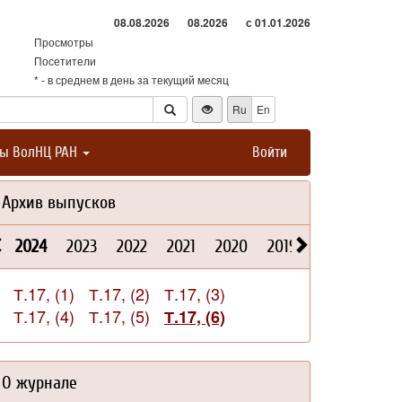
08.08.2026
08.2026
с 01.01.2026
Просмотры
Посетители
* - в среднем в день за текущий месяц
Ru
En
ты ВолНЦ РАН
Войти
Архив выпусков
2024
2023
2022
2021
2020
2019
2018
2017
Т.17, (1)
Т.17, (2)
Т.17, (3)
Т.17, (4)
Т.17, (5)
Т.17, (6)
О журнале