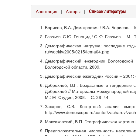
Аннотация
|
Авторы
|
Список литературы
Борисов, В.А. Демография / В.А. Борисов. –
Глазьев, С.Ю. Геноцид / С.Ю. Глазьев. – М.: 
Демографическая нагрузка: последние годы
ru/weekly/2005/0215/tema04.php
Демографический ежегодник Вологодской 
Вологодской области, 2009.
Демографический ежегодник России – 2001: ст
Доброхлеб, В.Г. Возрастные и гендерные с
Доброхлеб // Материалы международной нау
М.: М–Студио, 2008. – С. 38–44.
Захаров, С.В. Когортный анализ смер
http://www.demoscope.ru/center/zacharov/zach
Максаковский, В.П. Географическая картина м
Предположительная численность населения