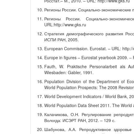
Росстат.– М., 2010. – URL: http://www.gks.ru
Регионы России. Социально-экономические пок
Регионы России. Социально-экономиче
URL:http://www.gks.ru
Стратегия демографического развития Росс
ИСПИ РАН, 2005.
European Commission. Eurostat. – URL: http://
Europe in figures – Eurostat yearbook 2009. – 
Fauth, W. Praktische Personalarbeit als A
Wiesbaden: Gabler, 1991.
Population Division of the Department of Eco
World Population Prospects: The 2008 Revision
World Development Indicators / World Bank, 20
World Population Data Sheet 2011. The World at
Калачикова, О.Н. Регулирование репродук
Вологда: ИСЭРТ РАН, 2012. – 129 с.
Шабунова, А.А. Репродуктивное здоровье 