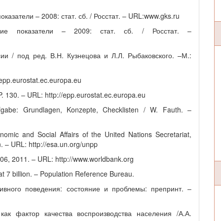
азатели – 2008: стат. сб. / Росстат. – URL:www.gks.ru
ские показатели – 2009: стат. сб. / Росстат. –
ии / под ред. В.Н. Кузнецова и Л.Л. Рыбаковского. –М.:
epp.eurostat.ec.europa.eu
P. 130. – URL: http://epp.eurostat.ec.europa.eu
ufgabe: Grundlagen, Konzepte, Checklisten / W. Fauth. –
nomic and Social Affairs of the United Nations Secretariat,
. – URL: http://esa.un.org/unpp
06, 2011. – URL: http://www.worldbank.org
 7 billion. – Population Reference Bureau.
тивного поведения: состояние и проблемы: препринт. –
как фактор качества воспроизводства населения /А.А.