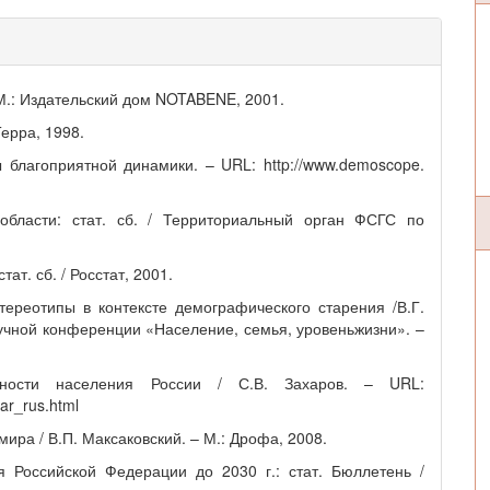
 М.: Издательский дом NOTABENE, 2001.
Терра, 1998.
 благоприятной динамики. – URL: http://www.demoscope.
области: стат. сб. / Территориальный орган ФСГС по
ат. сб. / Росстат, 2001.
тереотипы в контексте демографического старения /В.Г.
чной конференции «Население, семья, уровеньжизни». –
тности населения России / С.В. Захаров. – URL:
ar_rus.html
ира / В.П. Максаковский. – М.: Дрофа, 2008.
 Российской Федерации до 2030 г.: стат. Бюллетень /