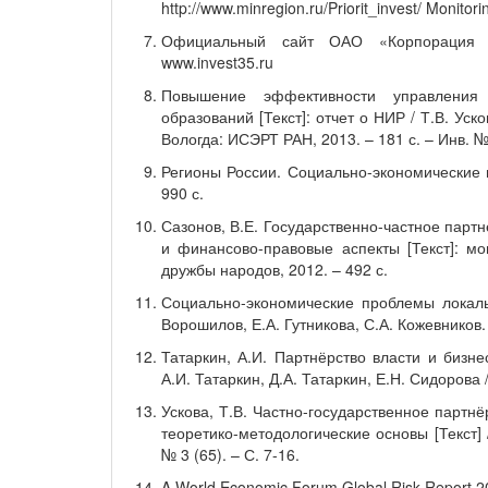
http://www.minregion.ru/Priorit_invest/ Monitori
Официальный сайт ОАО «Корпорация р
www.invest35.ru
Повышение эффективности управления 
образований [Текст]: отчет о НИР / Т.В. Уск
Вологда: ИСЭРТ РАН, 2013. – 181 с. – Инв. 
Регионы России. Социально-экономические пок
990 с.
Сазонов, В.Е. Государственно-частное парт
и финансово-правовые аспекты [Текст]: мо
дружбы народов, 2012. – 492 с.
Социально-экономические проблемы локальн
Ворошилов, Е.А. Гутникова, С.А. Кожевников.
Татаркин, А.И. Партнёрство власти и бизне
А.И. Татаркин, Д.А. Татаркин, Е.Н. Сидорова 
Ускова, Т.В. Частно-государственное партн
теоретико-методологические основы [Текст] 
№ 3 (65). – С. 7-16.
A World Economic Forum Global Risk Report 201