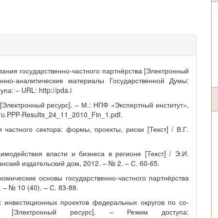
вания государственно-частного партнёрства [Электронный
онно-аналитические материалы Государственной Думы:
па: – URL: http://pda.i
[Электронный ресурс]. – М.: НПФ «Экспертный институт»,
.ru.PPP-Results_24_11_2010_Fin_1.pdf.
 частного сектора: формы, проекты, риски [Текст] / В.Г.
модействия власти и бизнеса в регионе [Текст] / Э.И.
анский издательский дом, 2012. – № 2. – С. 60-65.
номические основы государственно-частного партнёрства
. – № 10 (40). – С. 83-88.
 инвестиционных проектов федеральных округов по со-
Электронный ресурс]. – Режим доступа: