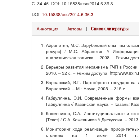
С. 34-46. DOI: 10.15838/esc/2014.6.36.3
DOI:
10.15838/esc/2014.6.36.3
Аннотация
|
Авторы
|
Список литературы
Айрапетян, М.С. Зарубежный опыт использо
ресурс] / М.С. Айрапетян // Информаци
аналитическая записка. – 2008. – Режим досту
Барьеры развития механизма ГЧП в России 
2010. – 32 с. – Режим доступа: http:www.exin
Варнавский, В.Г. Партнёрство государства и
Варнавский. – М.: Наука, 2005. – 315 с.
Габдуллина, Э.И. Современные формы взаи
Габдуллина // Казанская наука. – Казань: Каз
Кожевников, С.А. Институциональные и эко
[Текст] / С.А. Кожевников // Дискуссия. – 2013
Мониторинг хода реализации приоритетных
стоянию на 1 июля 2014 г. [