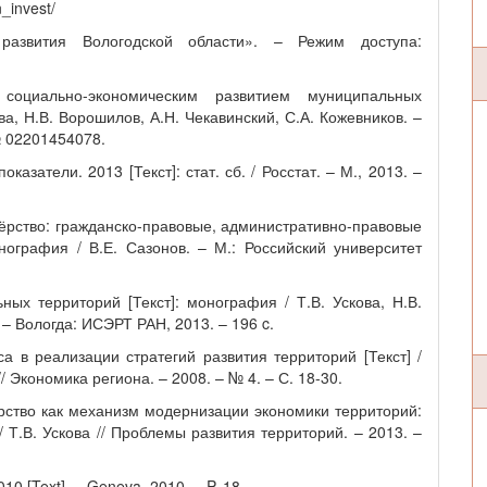
n_invest/
азвития Вологодской области». – Режим доступа:
социально-экономическим развитием муниципальных
ова, Н.В. Ворошилов, А.Н. Чекавинский, С.А. Кожевников. –
№ 02201454078.
азатели. 2013 [Текст]: стат. сб. / Росстат. – М., 2013. –
нёрство: гражданско-правовые, административно-правовые
нография / В.Е. Сазонов. – М.: Российский университет
ых территорий [Текст]: монография / Т.В. Ускова, Н.В.
 – Вологда: ИСЭРТ РАН, 2013. – 196 c.
са в реализации стратегий развития территорий [Текст] /
// Экономика региона. – 2008. – № 4. – С. 18-30.
ёрство как механизм модернизации экономики территорий:
/ Т.В. Ускова // Проблемы развития территорий. – 2013. –
0 [Text]. – Geneva, 2010. – P. 18.