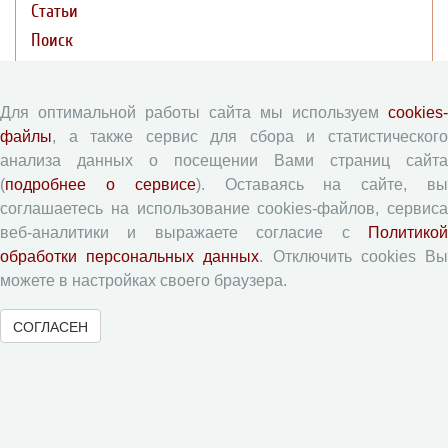
Статьи
Поиск
Подборка статей
Для оптимальной работы сайта мы используем
cookies-
Авторам
файлы
, а также сервис для сбора и статистического
анализа данных о посещении Вами страниц сайта
Правила для авторов
(
подробнее о сервисе
). Оставаясь на сайте, в
Типовой лицензионный договор
соглашаетесь на использование cookies-файлов, сервиса
веб-аналитики и выражаете согласие с
Политикой
Согласие на обработку персональных данных
обработки персональных данных
. Отключить cookies В
Авторские права
можете в настройках своего браузера.
Приватность
СОГЛАСЕН
Рецензентам
Памятка рецензенту
Форма рецензии