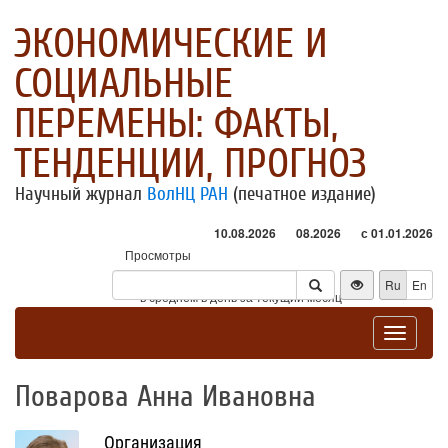
ЭКОНОМИЧЕСКИЕ И
СОЦИАЛЬНЫЕ
ПЕРЕМЕНЫ: ФАКТЫ,
ТЕНДЕНЦИИ, ПРОГНОЗ
Научный журнал
ВолНЦ РАН
(печатное издание)
10.08.2026
08.2026
с 01.01.2026
Просмотры
Посетители
Ru
En
* - в среднем в день за текущий месяц
Toggle
navigat
Поварова Анна Ивановна
Организация