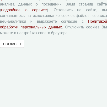
Типовой лицензионный договор
анализа данных о посещении Вами страниц сайта
(
подробнее о сервисе
). Оставаясь на сайте, в
Согласие на обработку персональных данных
соглашаетесь на использование cookies-файлов, сервиса
Авторские права
веб-аналитики и выражаете согласие с
Политикой
Приватность
обработки персональных данных
. Отключить cookies В
можете в настройках своего браузера.
Рецензентам
СОГЛАСЕН
Памятка рецензенту
Форма рецензии
Журналы ВолНЦ РАН
Экономические и социальные перемены
Проблемы развития территории
Вопросы территориального развития