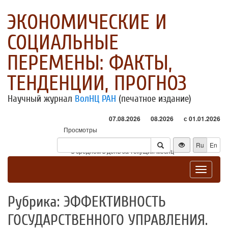
ЭКОНОМИЧЕСКИЕ И
СОЦИАЛЬНЫЕ
ПЕРЕМЕНЫ: ФАКТЫ,
ТЕНДЕНЦИИ, ПРОГНОЗ
Научный журнал
ВолНЦ РАН
(печатное издание)
07.08.2026
08.2026
с 01.01.2026
Просмотры
Посетители
Ru
En
* - в среднем в день за текущий месяц
Toggle
navigat
Рубрика: ЭФФЕКТИВНОСТЬ
ГОСУДАРСТВЕННОГО УПРАВЛЕНИЯ.