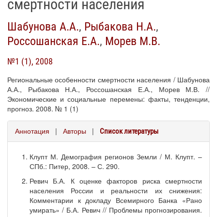
смертности населения
Шабунова А.А.
,
Рыбакова Н.А.
,
Россошанская Е.А.
,
Морев М.В.
№1 (1), 2008
Региональные особенности смертности населения / Шабунова
А.А., Рыбакова Н.А., Россошанская Е.А., Морев М.В. //
Экономические и социальные перемены: факты, тенденции,
прогноз. 2008. № 1 (1)
Аннотация
|
Авторы
|
Список литературы
Клупт М. Демография регионов Земли / М. Клупт. –
СПб.: Питер, 2008. – С. 290.
Ревич Б.А. К оценке факторов риска смертности
населения России и реальности их снижения:
Комментарии к докладу Всемирного Банка «Рано
умирать» / Б.А. Ревич // Проблемы прогнозирования.