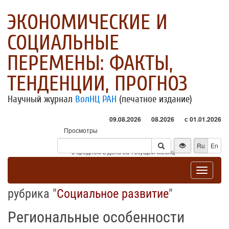
ЭКОНОМИЧЕСКИЕ И
СОЦИАЛЬНЫЕ
ПЕРЕМЕНЫ: ФАКТЫ,
ТЕНДЕНЦИИ, ПРОГНОЗ
Научный журнал
ВолНЦ РАН
(печатное издание)
09.08.2026
08.2026
с 01.01.2026
Просмотры
Посетители
Ru
En
* - в среднем в день за текущий месяц
Toggle
navigat
рубрика "
Социальное развитие
"
Региональные особенности